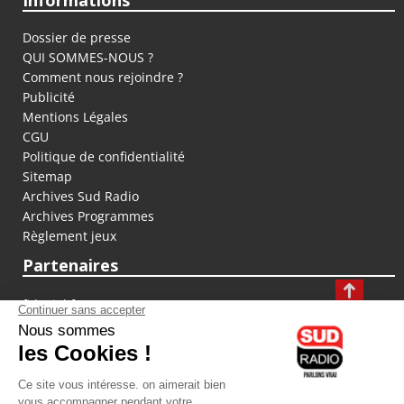
Informations
Dossier de presse
QUI SOMMES-NOUS ?
Comment nous rejoindre ?
Publicité
Mentions Légales
CGU
Politique de confidentialité
Sitemap
Archives Sud Radio
Archives Programmes
Règlement jeux
Partenaires
fiducial.fr
lyoncapitale.fr
olympique-et-lyonnais.com
L'application Iphone / Android