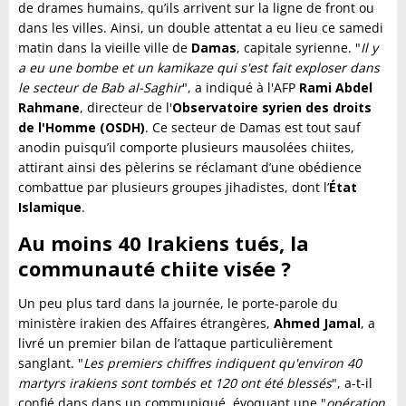
de drames humains, qu’ils arrivent sur la ligne de front ou
dans les villes. Ainsi, un double attentat a eu lieu ce samedi
matin dans la vieille ville de
Damas
, capitale syrienne. "
Il y
a eu une bombe et un kamikaze qui s'est fait exploser dans
le secteur de Bab al-Saghir
", a indiqué à l'AFP
Rami Abdel
Rahmane
, directeur de l'
Observatoire syrien des droits
de l'Homme (OSDH)
. Ce secteur de Damas est tout sauf
anodin puisqu’il comporte plusieurs mausolées chiites,
attirant ainsi des pèlerins se réclamant d’une obédience
combattue par plusieurs groupes jihadistes, dont l’
État
Islamique
.
Au moins 40 Irakiens tués, la
communauté chiite visée ?
Un peu plus tard dans la journée, le porte-parole du
ministère irakien des Affaires étrangères,
Ahmed
Jamal
, a
livré un premier bilan de l’attaque particulièrement
sanglant. "
Les premiers chiffres indiquent qu'environ 40
martyrs irakiens sont tombés et 120 ont été blessés
", a-t-il
confié dans dans un communiqué, évoquant une "
opération