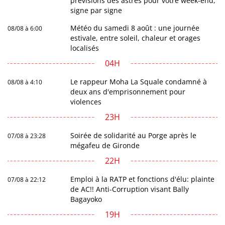
prévisions des astres pour votre week-end,
signe par signe
Météo du samedi 8 août : une journée
08/08 à 6:00
estivale, entre soleil, chaleur et orages
localisés
04H
Le rappeur Moha La Squale condamné à
08/08 à 4:10
deux ans d'emprisonnement pour
violences
23H
Soirée de solidarité au Porge après le
07/08 à 23:28
mégafeu de Gironde
22H
Emploi à la RATP et fonctions d'élu: plainte
07/08 à 22:12
de AC!! Anti-Corruption visant Bally
Bagayoko
19H