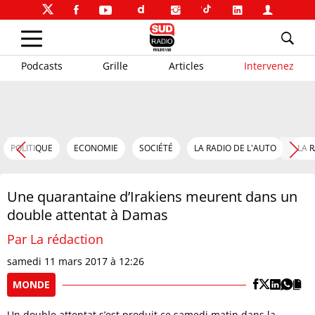
Podcasts
Grille
Articles
Intervenez
POLITIQUE
ECONOMIE
SOCIÉTÉ
LA RADIO DE L'AUTO
LA 
Une quarantaine d’Irakiens meurent dans un
double attentat à Damas
Par La rédaction
samedi 11 mars 2017 à 12:26
MONDE
Un double attentat s’est produit ce samedi matin dans la