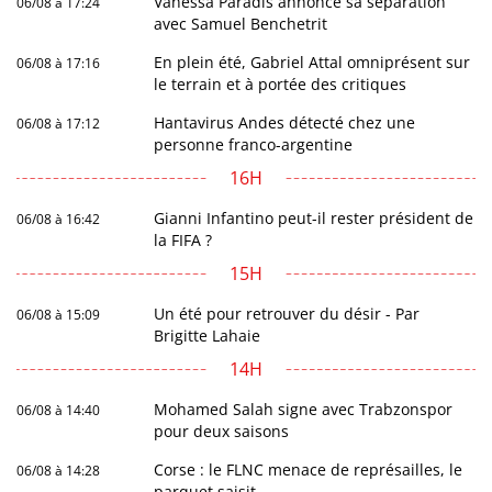
Vanessa Paradis annonce sa séparation
06/08 à 17:24
avec Samuel Benchetrit
En plein été, Gabriel Attal omniprésent sur
06/08 à 17:16
le terrain et à portée des critiques
Hantavirus Andes détecté chez une
06/08 à 17:12
personne franco-argentine
16H
Gianni Infantino peut-il rester président de
06/08 à 16:42
la FIFA ?
15H
Un été pour retrouver du désir - Par
06/08 à 15:09
Brigitte Lahaie
14H
Mohamed Salah signe avec Trabzonspor
06/08 à 14:40
pour deux saisons
Corse : le FLNC menace de représailles, le
06/08 à 14:28
parquet saisit