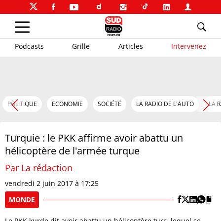
Podcasts
Grille
Articles
Intervenez
POLITIQUE
ECONOMIE
SOCIÉTÉ
LA RADIO DE L'AUTO
LA 
Turquie : le PKK affirme avoir abattu un
hélicoptère de l'armée turque
Par La rédaction
vendredi 2 juin 2017 à 17:25
MONDE
Le PKK kurde dit avoir abattu un hélicoptère turc, lequel se