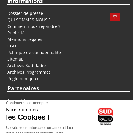
Informations
Dossier de presse
QUI SOMMES-NOUS ?
Comment nous rejoindre ?
Publicité
Mentions Légales
CGU
Politique de confidentialité
Sitemap
Archives Sud Radio
Archives Programmes
Règlement jeux
Partenaires
fiducial.fr
lyoncapitale.fr
olympique-et-lyonnais.com
L'application Iphone / Android