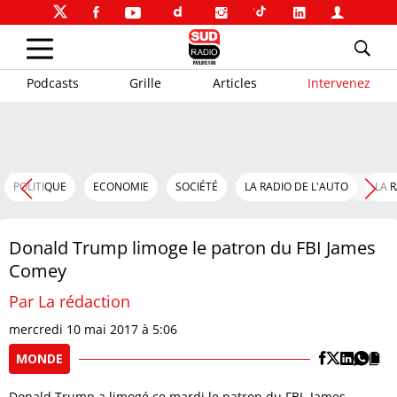
Podcasts
Grille
Articles
Intervenez
POLITIQUE
ECONOMIE
SOCIÉTÉ
LA RADIO DE L'AUTO
LA 
Donald Trump limoge le patron du FBI James
Comey
Par La rédaction
mercredi 10 mai 2017 à 5:06
MONDE
Donald Trump a limogé ce mardi le patron du FBI, James