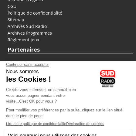
CGU
Politique de confidentialité
Sitemap
Archives Sud Radio
Archives Programmes
Règlement jeux
Partenaires
fiducial.fr
lyoncapitale.fr
olympique-et-lyonnais.com
L'application Iphone / Android
Téléchargez l'application
Les cookies
Gestion des cookies