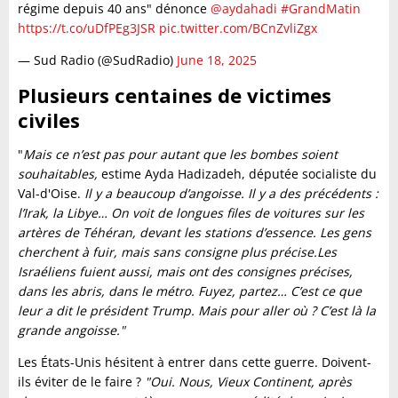
régime depuis 40 ans" dénonce
@aydahadi
#GrandMatin
https://t.co/uDfPEg3JSR
pic.twitter.com/BCnZvliZgx
— Sud Radio (@SudRadio)
June 18, 2025
Plusieurs centaines de victimes
civiles
"
Mais ce n’est pas pour autant que les bombes soient
souhaitables,
estime Ayda Hadizadeh, députée socialiste du
Val-d'Oise.
Il y a beaucoup d’angoisse. Il y a des précédents :
l’Irak, la Libye… On voit de longues files de voitures sur les
artères de Téhéran, devant les stations d’essence. Les gens
cherchent à fuir, mais sans consigne plus précise.Les
Israéliens fuient aussi, mais ont des consignes précises,
dans les abris, dans le métro. Fuyez, partez… C’est ce que
leur a dit le président Trump. Mais pour aller où ? C’est là la
grande angoisse."
Les États-Unis hésitent à entrer dans cette guerre. Doivent-
ils éviter de le faire ?
"Oui. Nous, Vieux Continent, après