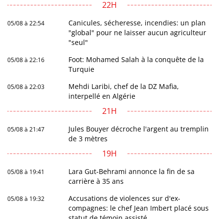
22H
Canicules, sécheresse, incendies: un plan
05/08 à 22:54
"global" pour ne laisser aucun agriculteur
"seul"
Foot: Mohamed Salah à la conquête de la
05/08 à 22:16
Turquie
Mehdi Laribi, chef de la DZ Mafia,
05/08 à 22:03
interpellé en Algérie
21H
Jules Bouyer décroche l'argent au tremplin
05/08 à 21:47
de 3 mètres
19H
Lara Gut-Behrami annonce la fin de sa
05/08 à 19:41
carrière à 35 ans
Accusations de violences sur d'ex-
05/08 à 19:32
compagnes: le chef Jean Imbert placé sous
statut de témoin assisté