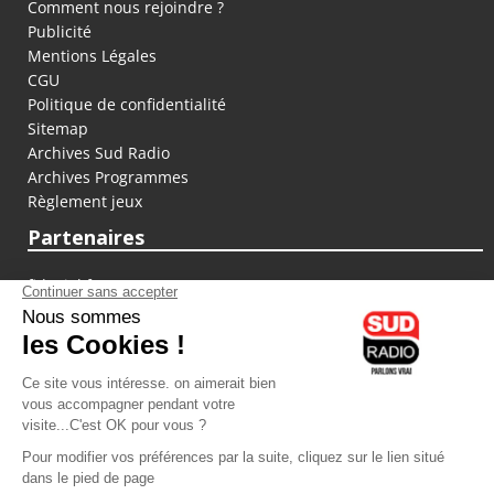
Comment nous rejoindre ?
Publicité
Mentions Légales
CGU
Politique de confidentialité
Sitemap
Archives Sud Radio
Archives Programmes
Règlement jeux
Partenaires
fiducial.fr
lyoncapitale.fr
olympique-et-lyonnais.com
L'application Iphone / Android
Téléchargez l'application