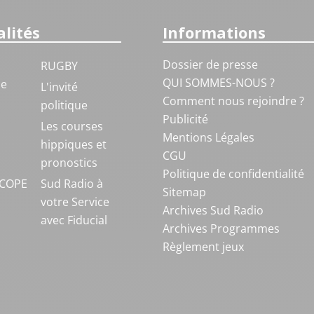
lités
Informations
Dossier de presse
RUGBY
QUI SOMMES-NOUS ?
ue
L'invité
Comment nous rejoindre ?
politique
Publicité
S
Les courses
Mentions Légales
hippiques et
CGU
pronostics
Politique de confidentialité
COPE
Sud Radio à
Sitemap
votre Service
Archives Sud Radio
avec Fiducial
Archives Programmes
Règlement jeux