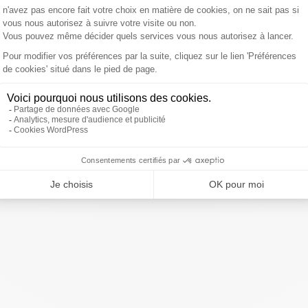
 de barils de pétrole n'ont pas été acheminés vers les
st passée d'environ
24,2 à 12,4 millions de barils par
ant, les prix sont restés relativement contenus grâce à
des États-Unis
, le ralentissement inattendu de la
erves stratégiques des pays membres de l'Agence
rs à des itinéraires alternatifs.
ivre Sud Radio