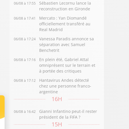
Sébastien Lecornu lance la
06/08 à 17:55
reconstruction en Gironde
Mercato : Yan Diomandé
06/08 à 17:41
officiellement transféré au
Real Madrid
Vanessa Paradis annonce sa
06/08 à 17:24
séparation avec Samuel
Benchetrit
En plein été, Gabriel Attal
06/08 à 17:16
omniprésent sur le terrain et
à portée des critiques
Hantavirus Andes détecté
06/08 à 17:12
chez une personne franco-
argentine
16H
Gianni Infantino peut-il rester
06/08 à 16:42
président de la FIFA ?
15H