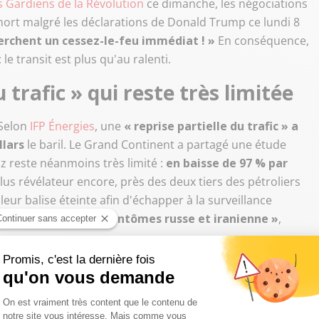
es Gardiens de la Révolution
ce dimanche, les négociations
ort malgré les déclarations de Donald Trump ce lundi 8
cherchent un cessez-le-feu immédiat ! »
En conséquence,
le transit est plus qu'au ralenti.
 trafic » qui reste très limitée
 Selon
IFP Énergies
, une
« reprise partielle du trafic » a
llars
le baril. Le Grand Continent a partagé une étude
z reste néanmoins très limité :
en baisse de 97 % par
Plus révélateur encore, près des deux tiers des pétroliers
leur balise éteinte afin d'échapper à la surveillance
stique des flottes fantômes russe et iranienne »
,
 de moitié depuis le début du