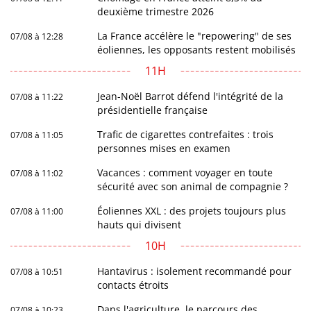
deuxième trimestre 2026
La France accélère le "repowering" de ses
07/08 à 12:28
éoliennes, les opposants restent mobilisés
11H
Jean-Noël Barrot défend l'intégrité de la
07/08 à 11:22
présidentielle française
Trafic de cigarettes contrefaites : trois
07/08 à 11:05
personnes mises en examen
Vacances : comment voyager en toute
07/08 à 11:02
sécurité avec son animal de compagnie ?
Éoliennes XXL : des projets toujours plus
07/08 à 11:00
hauts qui divisent
10H
Hantavirus : isolement recommandé pour
07/08 à 10:51
contacts étroits
Dans l'agriculture, le parcours des
07/08 à 10:23