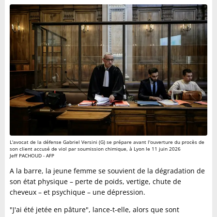
L'avocat de la défense Gabriel Versini (G) se prépare avant l'ouverture du procès de
son client accusé de viol par soumission chimique, à Lyon le 11 juin 2026
Jeff PACHOUD - AFP
A la barre, la jeune femme se souvient de la dégradation de
son état physique – perte de poids, vertige, chute de
cheveux – et psychique – une dépression.
"J'ai été jetée en pâture", lance-t-elle, alors que sont