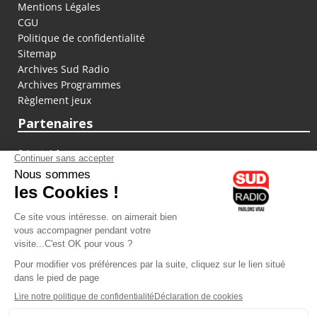
Mentions Légales
CGU
Politique de confidentialité
Sitemap
Archives Sud Radio
Archives Programmes
Règlement jeux
Partenaires
fiducial.fr
lyoncapitale.fr
olympique-et-lyonnais.com
L'application Iphone / Android
Téléchargez l'application
Les cookies