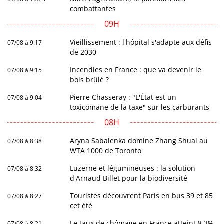
combattantes
09H
Vieillissement : l'hôpital s'adapte aux défis
07/08 à 9:17
de 2030
Incendies en France : que va devenir le
07/08 à 9:15
bois brûlé ?
Pierre Chasseray : "L'État est un
07/08 à 9:04
toxicomane de la taxe" sur les carburants
08H
Aryna Sabalenka domine Zhang Shuai au
07/08 à 8:38
WTA 1000 de Toronto
Luzerne et légumineuses : la solution
07/08 à 8:32
d'Arnaud Billet pour la biodiversité
Touristes découvrent Paris en bus 39 et 85
07/08 à 8:27
cet été
Le taux de chômage en France atteint 8,3%
07/08 à 8:21