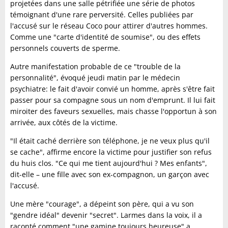
projetées dans une salle pétrifiée une série de photos
témoignant d'une rare perversité. Celles publiées par
l'accusé sur le réseau Coco pour attirer d'autres hommes.
Comme une "carte d'identité de soumise", ou des effets
personnels couverts de sperme.
Autre manifestation probable de ce "trouble de la
personnalité", évoqué jeudi matin par le médecin
psychiatre: le fait d'avoir convié un homme, après s'être fait
passer pour sa compagne sous un nom d'emprunt. Il lui fait
miroiter des faveurs sexuelles, mais chasse l'opportun à son
arrivée, aux côtés de la victime.
"Il était caché derrière son téléphone, je ne veux plus qu'il
se cache", affirme encore la victime pour justifier son refus
du huis clos. "Ce qui me tient aujourd'hui ? Mes enfants",
dit-elle – une fille avec son ex-compagnon, un garçon avec
l'accusé.
Une mère "courage", a dépeint son père, qui a vu son
"gendre idéal" devenir "secret". Larmes dans la voix, il a
raconté comment "une gamine toujours heureuse" a