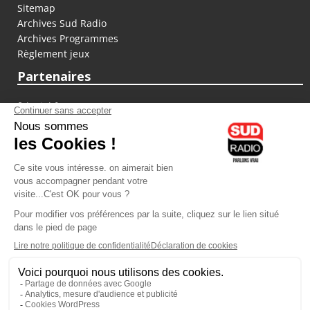
Sitemap
Archives Sud Radio
Archives Programmes
Règlement jeux
Partenaires
fiducial.fr
lyoncapitale.fr
olympique-et-lyonnais.com
L'application Iphone / Android
Téléchargez l'application
Les cookies
Gestion des cookies
Crédit photos : ©Sud Radio / Pierre Olivier