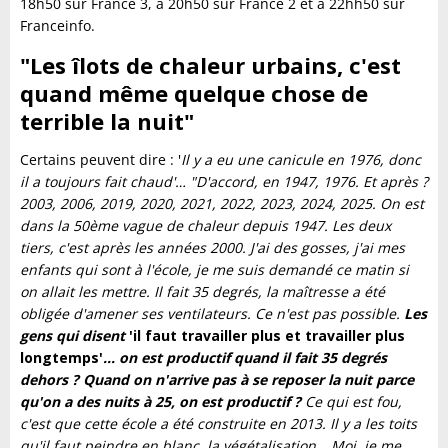
18h50 sur France 3, à 20h50 sur France 2 et à 22hh50 sur
Franceinfo.
"Les îlots de chaleur urbains, c'est
quand même quelque chose de
terrible la nuit"
Certains peuvent dire : '
Il y a eu une canicule en 1976, donc
il a toujours fait chaud'… "D'accord, en 1947, 1976. Et après ?
2003, 2006, 2019, 2020, 2021, 2022, 2023, 2024, 2025. On est
dans la 50ème vague de chaleur depuis 1947. Les deux
tiers, c'est après les années 2000. J'ai des gosses, j'ai mes
enfants qui sont à l'école, je me suis demandé ce matin si
on allait les mettre. Il fait 35 degrés, la maîtresse a été
obligée d'amener ses ventilateurs. Ce n'est pas possible.
Les
gens qui disent
'il faut travailler plus et travailler plus
longtemps'
… on est productif quand il fait 35 degrés
dehors ? Quand on n'arrive pas à se reposer la nuit parce
qu'on a des nuits à 25, on est productif ?
Ce qui est fou,
c'est que cette école a été construite en 2013. Il y a les toits
qu'il faut peindre en blanc, la végétalisation… Moi, je me