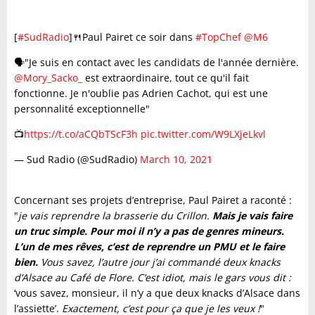
[
#SudRadio
]🍴Paul Pairet ce soir dans
#TopChef
@M6
🗣️"Je suis en contact avec les candidats de l'année dernière.
@Mory_Sacko_
est extraordinaire, tout ce qu'il fait
fonctionne. Je n'oublie pas Adrien Cachot, qui est une
personnalité exceptionnelle"
📺
https://t.co/aCQbTScF3h
pic.twitter.com/W9LXjeLkvl
— Sud Radio (@SudRadio)
March 10, 2021
Concernant ses projets d’entreprise, Paul Pairet a raconté :
"
je vais reprendre la brasserie du Crillon.
Mais je vais faire
un truc simple. Pour moi il n’y a pas de genres mineurs.
L’un de mes rêves, c’est de reprendre un PMU et le faire
bien.
Vous savez, l’autre jour j’ai commandé deux knacks
d’Alsace au Café de Flore. C’est idiot, mais le gars vous dit :
‘vous savez, monsieur, il n’y a que deux knacks d’Alsace dans
l’assiette’.
Exactement, c’est pour ça que je les veux !
"