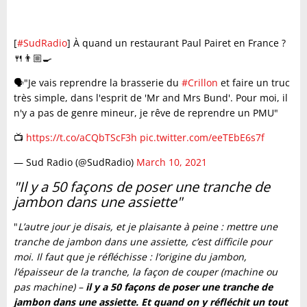
[
#SudRadio
] À quand un restaurant Paul Pairet en France ?
🍴👨🏼‍🍳
🗣️"Je vais reprendre la brasserie du
#Crillon
et faire un truc
très simple, dans l'esprit de 'Mr and Mrs Bund'. Pour moi, il
n'y a pas de genre mineur, je rêve de reprendre un PMU"
📺
https://t.co/aCQbTScF3h
pic.twitter.com/eeTEbE6s7f
— Sud Radio (@SudRadio)
March 10, 2021
"Il y a 50 façons de poser une tranche de
jambon dans une assiette"
"
L’autre jour je disais, et je plaisante à peine : mettre une
tranche de jambon dans une assiette, c’est difficile pour
moi. Il faut que je réfléchisse : l’origine du jambon,
l’épaisseur de la tranche, la façon de couper (machine ou
pas machine) –
il y a 50 façons de poser une tranche de
jambon dans une assiette. Et quand on y réfléchit un tout