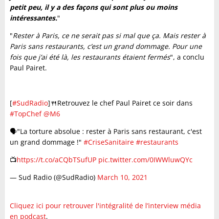
petit peu, il y a des façons qui sont plus ou moins
intéressantes.
"
"
Rester à Paris, ce ne serait pas si mal que ça. Mais rester à
Paris sans restaurants, c’est un grand dommage. Pour une
fois que j’ai été là, les restaurants étaient fermés
", a conclu
Paul Pairet.
[
#SudRadio
]🍴Retrouvez le chef Paul Pairet ce soir dans
#TopChef
@M6
🗣️"La torture absolue : rester à Paris sans restaurant, c'est
un grand dommage !"
#CriseSanitaire
#restaurants
📺
https://t.co/aCQbTSufUP
pic.twitter.com/0IWWluwQYc
— Sud Radio (@SudRadio)
March 10, 2021
Cliquez ici pour retrouver l'intégralité de l’interview média
en podcast
.