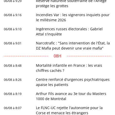
Réserve naturelle souterraine de l'Ariège
06/08 à 9:29
protège les grottes
Incendies Var : les vignerons inquiets pour
06/08 à 9:16
le millésime 2026
Ingérences russes électorales : Gabriel
06/08 à 9:10
Attal s'inquiète
Narcotrafic : "Sans intervention de l'État, la
06/08 à 9:01
DZ Mafia peut devenir une vraie mafia"
08H
Mortalité infantile en France : les vrais
06/08 à 8:48
chiffres cachés ?
Centre renforcé d'urgences psychiatriques
06/08 à 8:26
apaise les patients
Arthur Fils avance au 3e tour du Masters
06/08 à 8:19
1000 de Montréal
Le FLNC-UC rejette l'autonomie pour la
06/08 à 8:07
Corse et menace les étrangers