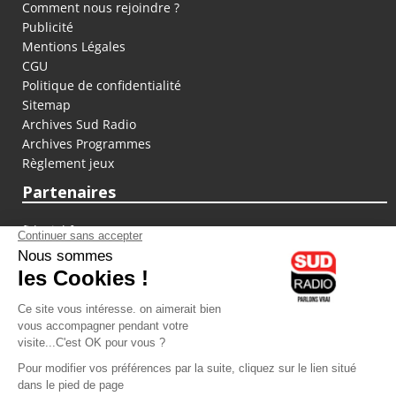
Comment nous rejoindre ?
Publicité
Mentions Légales
CGU
Politique de confidentialité
Sitemap
Archives Sud Radio
Archives Programmes
Règlement jeux
Partenaires
fiducial.fr
lyoncapitale.fr
olympique-et-lyonnais.com
L'application Iphone / Android
Téléchargez l'application