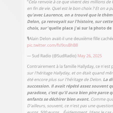
"
Cela renvoie à ce que vivent des millions d
en fin de vie. Quel est le bon choix ? Et on a 
qu'avec Laurence, on a trouvé que le thème 
Delon, ça renvoyait sur l'histoire, sur ce
choix, sur
'quelle place j'ai sur la photo de
🎙️Alain Delon avait-il une deuxième fille caché
pic.twitter.com/fsI9osBhB8
— Sud Radio (@SudRadio)
May 26, 2025
Contrairement à la famille Hallyday, ce n'est
sur l'héritage Hallyday, et on était quand mêm
été encore plus sur l'héritage de Delon.
La di
succession. Il avait répété assez souvent qu
paradoxe, c'est qu'il aura bien pire parce 
enfants se déchirer bien avant.
Comme quoi, 
D'ailleurs, souvent, ce n'est pas une question
euros, 500 euros… Évidemment, [dans le cas