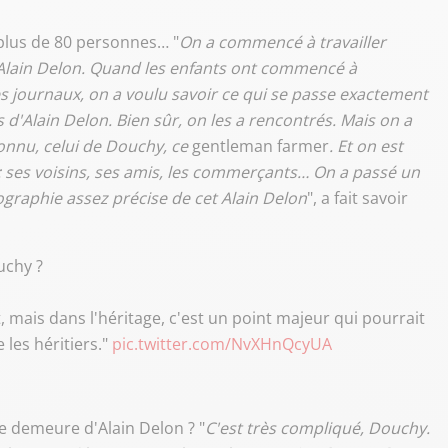
 plus de 80 personnes… "
On a commencé à travailler
'Alain Delon. Quand les enfants ont commencé à
les journaux, on a voulu savoir ce qui se passe exactement
s d'Alain Delon. Bien sûr, on les a rencontrés. Mais on a
connu, celui de Douchy, ce
gentleman farmer
. Et on est
: ses voisins, ses amis, les commerçants… On a passé un
raphie assez précise de cet Alain Delon
", a fait savoir
uchy ?
ot, mais dans l'héritage, c'est un point majeur qui pourrait
les héritiers."
pic.twitter.com/NvXHnQcyUA
e demeure d'Alain Delon ? "
C'est très compliqué, Douchy.