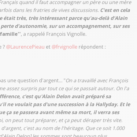
e Français quand il faut accompagner un père ou une mère
parfois dans les fratries de vives discussions.
C'est en cela
était très, très intéressant parce qu'au-delà d'Alain
tte perte d'autonomie, sur un accompagnement, sur ses
 famille'
", a rappelé François Vignolle.
e ?
@LaurencePieau
et
@frvignolle
répondent :
 pas une question d'argent… "
On a travaillé avec François
e assez surpris par tout ce qui se passait autour. On l'a
fférence, c'est qu'Alain Delon avait préparé sa
'il ne voulait pas d'une succession à la Hallyday. Et le
que ça se passera avant même sa mort, il verra ses
on peut tout préparer, et ça peut déraper très vite.
 d'argent, c'est au nom de l'héritage. Que ce soit 1.000
 d'Alain Delon] les sommes sont beaucoup plus