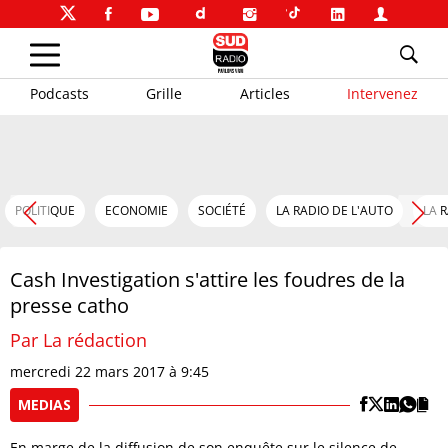
Podcasts
Grille
Articles
Intervenez
POLITIQUE
ECONOMIE
SOCIÉTÉ
LA RADIO DE L'AUTO
LA 
Cash Investigation s'attire les foudres de la
presse catho
Par La rédaction
mercredi 22 mars 2017 à 9:45
MEDIAS
En marge de la diffusion de son enquête sur le silence de