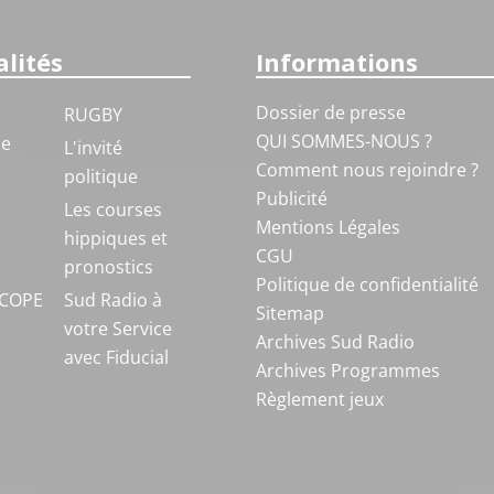
lités
Informations
Dossier de presse
RUGBY
QUI SOMMES-NOUS ?
ue
L'invité
Comment nous rejoindre ?
politique
Publicité
S
Les courses
Mentions Légales
hippiques et
CGU
pronostics
Politique de confidentialité
COPE
Sud Radio à
Sitemap
votre Service
Archives Sud Radio
avec Fiducial
Archives Programmes
Règlement jeux