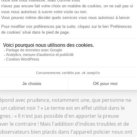
né leurs investigations durant plusieurs années. Ils ont
s, conseillers spéciaux, patrons de police, agents de
umé les commissariats, fouillé le ministère, épluché les
ette enquête percutante et mettre en lumière le plus cuisant
res judiciaires, il existe une
i efficace que redoutable.
fit. »
 répond avec prudence, notamment une, que personne ne
un cabinet noir ? » Le terme est en effet utilisé dans le
 lignes : « Il n'est pas possible d'en apporter la preuve
er le contraire ! Mais l'addition d'indices troubles et de
bservateurs bien placés dans l'appareil policier nous ont