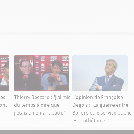
des
Thierry Beccaro : "J'ai mis
L’opinion de Françoise
ront
du temps à dire que
Degois : "La guerre entre
,
j'étais un enfant battu"
Bolloré et le service public
est pathétique !"