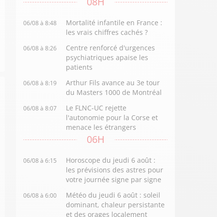
08H
Mortalité infantile en France :
06/08 à 8:48
les vrais chiffres cachés ?
Centre renforcé d'urgences
06/08 à 8:26
psychiatriques apaise les
patients
Arthur Fils avance au 3e tour
06/08 à 8:19
du Masters 1000 de Montréal
Le FLNC-UC rejette
06/08 à 8:07
l'autonomie pour la Corse et
menace les étrangers
06H
Horoscope du jeudi 6 août :
06/08 à 6:15
les prévisions des astres pour
votre journée signe par signe
Météo du jeudi 6 août : soleil
06/08 à 6:00
dominant, chaleur persistante
et des orages localement