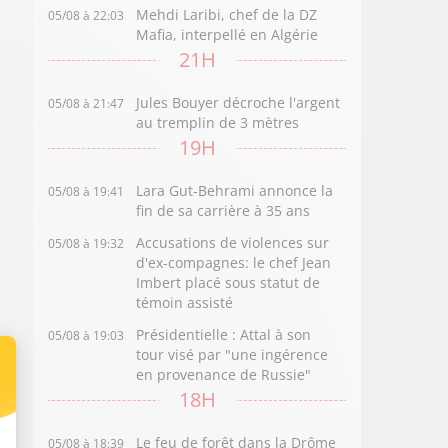
Mehdi Laribi, chef de la DZ
05/08 à 22:03
Mafia, interpellé en Algérie
21H
Jules Bouyer décroche l'argent
05/08 à 21:47
au tremplin de 3 mètres
19H
Lara Gut-Behrami annonce la
05/08 à 19:41
fin de sa carrière à 35 ans
Accusations de violences sur
05/08 à 19:32
d'ex-compagnes: le chef Jean
Imbert placé sous statut de
témoin assisté
Présidentielle : Attal à son
05/08 à 19:03
tour visé par "une ingérence
en provenance de Russie"
18H
Le feu de forêt dans la Drôme
05/08 à 18:39