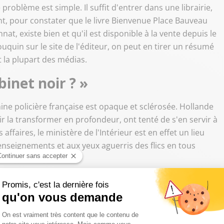
problème est simple. Il suffit d'entrer dans une librairie,
font, pour constater que le livre Bienvenue Place Bauveau
at, existe bien et qu'il est disponible à la vente depuis le
 bouquin sur le site de l'éditeur, on peut en tirer un résumé
t la plupart des médias.
binet noir ? »
ine policière française est opaque et sclérosée. Hollande
ir la transformer en profondeur, ont tenté de s'en servir à
 affaires, le ministère de l'Intérieur est en effet un lieu
enseignements et aux yeux aguerris des flics en tous
uée chez ceux qui sont précisément censés faire régner
 Faut-il être franc-maçon pour réussir dans la police ? Qui
 livrent les diverses officines de renseignement ?
s réseaux mafieux corses ? Quel est le poids du FN dans