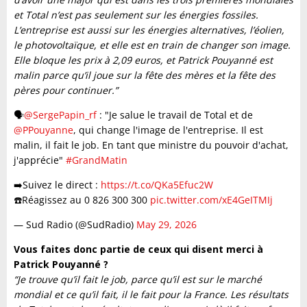
et Total n’est pas seulement sur les énergies fossiles.
L’entreprise est aussi sur les énergies alternatives, l’éolien,
le photovoltaïque, et elle est en train de changer son image.
Elle bloque les prix à 2,09 euros, et Patrick Pouyanné est
malin parce qu’il joue sur la fête des mères et la fête des
pères pour continuer.”
🗣️
@SergePapin_rf
: "Je salue le travail de Total et de
@PPouyanne
, qui change l'image de l'entreprise. Il est
malin, il fait le job. En tant que ministre du pouvoir d'achat,
j'apprécie"
#GrandMatin
➡️Suivez le direct :
https://t.co/QKa5Efuc2W
☎️Réagissez au 0 826 300 300
pic.twitter.com/xE4GeITMIj
— Sud Radio (@SudRadio)
May 29, 2026
Vous faites donc partie de ceux qui disent merci à
Patrick Pouyanné ?
“Je trouve qu’il fait le job, parce qu’il est sur le marché
mondial et ce qu’il fait, il le fait pour la France. Les résultats