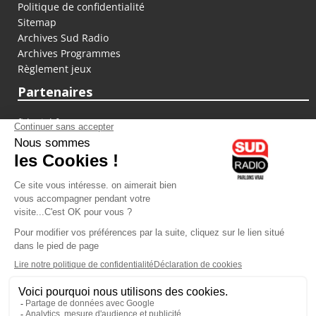
Politique de confidentialité
Sitemap
Archives Sud Radio
Archives Programmes
Règlement jeux
Partenaires
fiducial.fr
lyoncapitale.fr
olympique-et-lyonnais.com
L'application Iphone / Android
Téléchargez l'application
Les cookies
Gestion des cookies