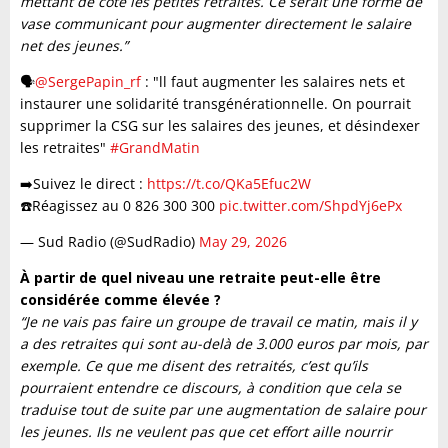
mettant de côté les petites retraites. Ce serait une forme de
vase communicant pour augmenter directement le salaire
net des jeunes.”
🗣️
@SergePapin_rf
: "ll faut augmenter les salaires nets et
instaurer une solidarité transgénérationnelle. On pourrait
supprimer la CSG sur les salaires des jeunes, et désindexer
les retraites"
#GrandMatin
➡️Suivez le direct :
https://t.co/QKa5Efuc2W
☎️Réagissez au 0 826 300 300
pic.twitter.com/ShpdYj6ePx
— Sud Radio (@SudRadio)
May 29, 2026
À partir de quel niveau une retraite peut-elle être
considérée comme élevée ?
“Je ne vais pas faire un groupe de travail ce matin, mais il y
a des retraites qui sont au-delà de 3.000 euros par mois, par
exemple. Ce que me disent des retraités, c’est qu’ils
pourraient entendre ce discours, à condition que cela se
traduise tout de suite par une augmentation de salaire pour
les jeunes. Ils ne veulent pas que cet effort aille nourrir