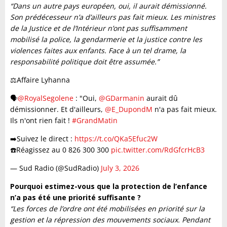
“Dans un autre pays européen, oui, il aurait démissionné.
Son prédécesseur n’a d’ailleurs pas fait mieux. Les ministres
de la Justice et de l’Intérieur n’ont pas suffisamment
mobilisé la police, la gendarmerie et la justice contre les
violences faites aux enfants. Face à un tel drame, la
responsabilité politique doit être assumée.”
⚖️Affaire Lyhanna
🗣️
@RoyalSegolene
: "Oui,
@GDarmanin
aurait dû
démissionner. Et d'ailleurs,
@E_DupondM
n'a pas fait mieux.
Ils n'ont rien fait !
#GrandMatin
➡️​Suivez le direct :
https://t.co/QKa5Efuc2W
​☎️Réagissez au 0 826 300 300
pic.twitter.com/RdGfcrHcB3
— Sud Radio (@SudRadio)
July 3, 2026
Pourquoi estimez-vous que la protection de l’enfance
n’a pas été une priorité suffisante ?
“Les forces de l’ordre ont été mobilisées en priorité sur la
gestion et la répression des mouvements sociaux. Pendant