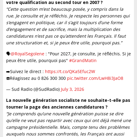
votre qualification au second tour en 2007 ?
“Cette question m’est beaucoup posée, y compris dans la
rue. Je consulte et je réfléchis. Je respecte les personnes qui
s’engagent en politique, car il s’agit toujours d’une forme
d’engagement et de sacrifice, mais la multiplication des
candidatures n’est pas ce qu’attendent les Français. Il faut
une structuration et, si je peux être utile, pourquoi pas.”
🗣️
@RoyalSegolene
: "Pour 2027, je consulte, je réfléchis. Si je
peux être utile, pourquoi pas"
#GrandMatin
➡️​Suivez le direct :
https://t.co/QKa5Efuc2W
☎️​Réagissez au 0 826 300 300
pic.twitter.com/LwH8i3JaO8
— Sud Radio (@SudRadio)
July 3, 2026
La nouvelle génération socialiste ne souhaite-t-elle pas
tourner la page des anciennes candidatures ?
“Je comprends qu’une nouvelle génération puisse se dire
qu’elle ne veut pas repartir avec ceux qui ont déjà mené une
campagne présidentielle. Mais, compte tenu des problèmes
auxquels nous sommes confrontés, les Français ont aussi