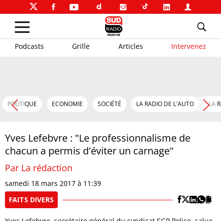
Podcasts
Grille
Articles
Intervenez
POLITIQUE
ECONOMIE
SOCIÉTÉ
LA RADIO DE L'AUTO
LA 
Yves Lefebvre : "Le professionnalisme de
chacun a permis d'éviter un carnage"
Par La rédaction
samedi 18 mars 2017 à 11:39
FAITS DIVERS
Yves Lefebvre, secrétaire général du syndicat SGP Police, salue