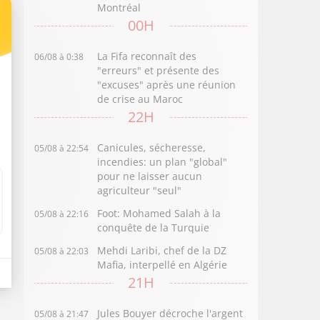
Montréal
00H
La Fifa reconnaît des
06/08 à 0:38
"erreurs" et présente des
"excuses" après une réunion
de crise au Maroc
22H
Canicules, sécheresse,
05/08 à 22:54
incendies: un plan "global"
pour ne laisser aucun
agriculteur "seul"
Foot: Mohamed Salah à la
05/08 à 22:16
conquête de la Turquie
Mehdi Laribi, chef de la DZ
05/08 à 22:03
Mafia, interpellé en Algérie
21H
Jules Bouyer décroche l'argent
05/08 à 21:47