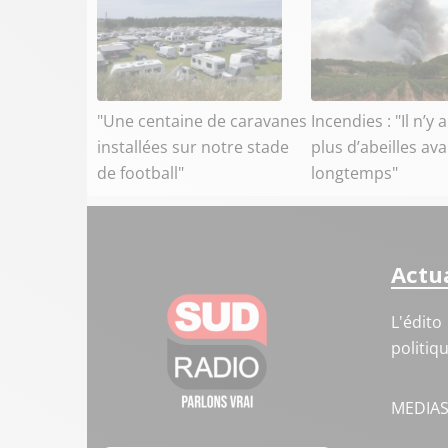
"Une centaine de caravanes
Incendies : "Il n’y 
installées sur notre stade
plus d’abeilles av
de football"
longtemps"
Actua
L'édito
politiq
MEDIA