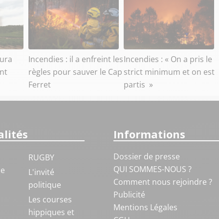
aura
Incendies : il a enfreint les
Incendies : « On a pris le
ant
règles pour sauver le Cap
strict minimum et on est
Ferret
partis »
lités
Informations
Dossier de presse
RUGBY
QUI SOMMES-NOUS ?
ue
L'invité
Comment nous rejoindre ?
politique
Publicité
S
Les courses
Mentions Légales
hippiques et