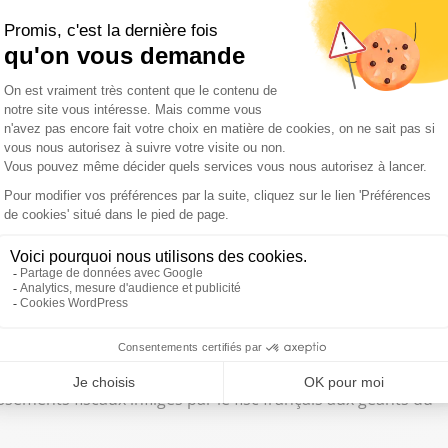
de
, pays à la fiscalité très avantageuse pour les
France.
ité à engager juridiquement
pas en France, en la personne morale de Google France,
nal a estimé que Google France ne pouvait engager
iés de Google France ne pouvaient procéder eux-mêmes à la
mmandées par les clients français, toute commande devant
ion de Google Irlande
", explique le tribunal dans son
tion devant le
Conseil d’État
, est envisageable du côté du
ce puisque c’est la première fois que la justice se
ssements fiscaux infligés par le fisc français aux géants du