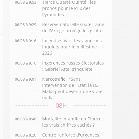
Tiercé Quarté Quinté : les
06/08 à 9:53
pronos pour le Prix des
Pyramides
Réserve naturelle souterraine
06/08 à 9:29
de l'Ariège protège les grottes
Incendies Var : les vignerons
06/08 à 9:16
inquiets pour le millésime
2026
Ingérences russes électorales
06/08 à 9:10
: Gabriel Attal s'inquiète
Narcotrafic : "Sans
06/08 à 9:01
intervention de l'État, la DZ
Mafia peut devenir une vraie
mafia"
08H
Mortalité infantile en France :
06/08 à 8:48
les vrais chiffres cachés ?
Centre renforcé d'urgences
06/08 à 8:26