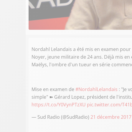
Nordahl Lelandais a été mis en examen pour a
Noyer, jeune militaire de 24 ans. Déjà mis en
Maëlys, l'ombre d'un tueur en série commenc
Mise en examen de
#NordahlLelandais
: "Je 
simple" ➽ Gérard Lopez, président de l'institut
https://t.co/Y0VynPTzXU
pic.twitter.com/T4
— Sud Radio (@SudRadio)
21 décembre 2017