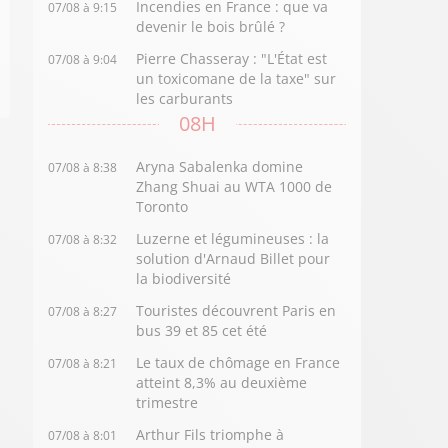
Incendies en France : que va
07/08 à 9:15
devenir le bois brûlé ?
Pierre Chasseray : "L'État est
07/08 à 9:04
un toxicomane de la taxe" sur
les carburants
08H
Aryna Sabalenka domine
07/08 à 8:38
Zhang Shuai au WTA 1000 de
Toronto
Luzerne et légumineuses : la
07/08 à 8:32
solution d'Arnaud Billet pour
la biodiversité
Touristes découvrent Paris en
07/08 à 8:27
bus 39 et 85 cet été
Le taux de chômage en France
07/08 à 8:21
atteint 8,3% au deuxième
trimestre
Arthur Fils triomphe à
07/08 à 8:01