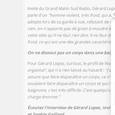
Invité du Grand Matin Sud Radio, Gérard Lopez
parle d'un
"homme violent, très froid, qui a u
adopte lors de sa garde à vue, refusant de dia
rien, on n'apporte pas de grain à moudre à la 
cette idée qu'il ne faut rien dire. Il ne faut 
froid, ce qui est une des grandes caractérist
On ne dissout pas un corps dans une baign
Pour Gérard Lopez, surtout, le profil de No
organisé"
, qui n'a rien laissé au hasard :
"J'ai
assure que faire disparaître un corps, ce n'e
voulaient faire disparaître un corps et qui n
baignoire, c'est très difficile. C'est quelqu'un
charge énorme."
Écoutez l'interview de Gérard Lopez, invit
et Sophie Gaillard