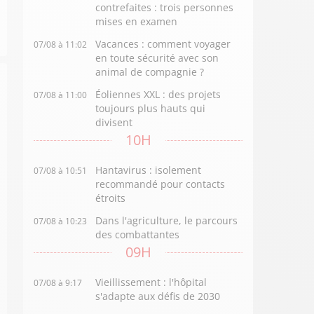
contrefaites : trois personnes
mises en examen
Vacances : comment voyager
07/08 à 11:02
en toute sécurité avec son
animal de compagnie ?
Éoliennes XXL : des projets
07/08 à 11:00
toujours plus hauts qui
divisent
10H
Hantavirus : isolement
07/08 à 10:51
recommandé pour contacts
étroits
Dans l'agriculture, le parcours
07/08 à 10:23
des combattantes
09H
Vieillissement : l'hôpital
07/08 à 9:17
s'adapte aux défis de 2030