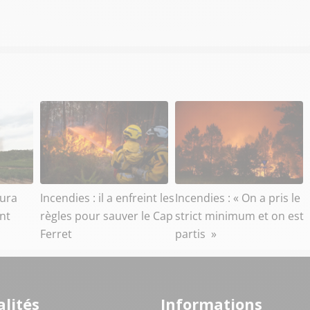
aura
Incendies : il a enfreint les
Incendies : « On a pris le
ant
règles pour sauver le Cap
strict minimum et on est
Ferret
partis »
lités
Informations