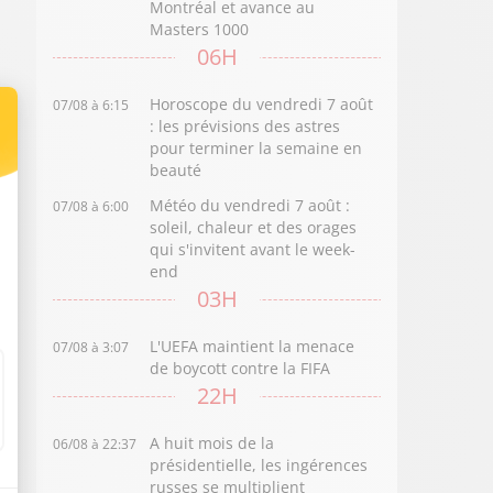
Montréal et avance au
Masters 1000
06H
Horoscope du vendredi 7 août
07/08 à 6:15
: les prévisions des astres
pour terminer la semaine en
beauté
Météo du vendredi 7 août :
07/08 à 6:00
soleil, chaleur et des orages
qui s'invitent avant le week-
end
03H
L'UEFA maintient la menace
07/08 à 3:07
de boycott contre la FIFA
22H
A huit mois de la
06/08 à 22:37
présidentielle, les ingérences
russes se multiplient