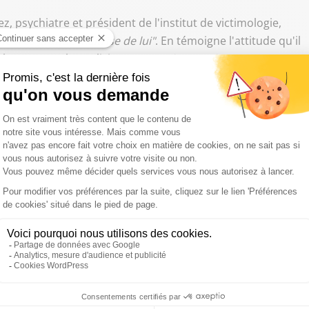
, psychiatre et président de l'institut de victimologie,
ne très grande maîtrise de lui"
. En témoigne l'attitude qu'il
loguer avec les policiers :
"Quand on ne dit strictement
police. J'ai l'impression que son avocat le soutient dans
donc rien attendre de lui. C'est quelqu'un d'extrêmement
iques de ce qu'on appelle les sociopathes."
oire
rdahl Lelandais semble montrer quelqu'un de
"très
 travaillé pendant 25 ans en médecine légale. Je vous
st pas simple. J'ai eu beaucoup de cas de personnes qui
'y arrivaient pas. On ne dissout pas un corps dans une
 qui s'est intéressé à ça, on en est sûr. C'est un élément à
é du Grand Matin Sud Radio, présenté par Patrick Roger