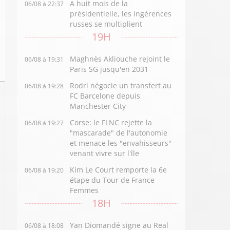
A huit mois de la
06/08 à 22:37
présidentielle, les ingérences
russes se multiplient
19H
Maghnès Akliouche rejoint le
06/08 à 19:31
Paris SG jusqu'en 2031
Rodri négocie un transfert au
06/08 à 19:28
FC Barcelone depuis
Manchester City
Corse: le FLNC rejette la
06/08 à 19:27
"mascarade" de l'autonomie
et menace les "envahisseurs"
venant vivre sur l'île
Kim Le Court remporte la 6e
06/08 à 19:20
étape du Tour de France
Femmes
18H
Yan Diomandé signe au Real
06/08 à 18:08