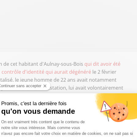
m de cet habitant d'Aulnay-sous-Bois
qui dit avoir été
 contrôle d'identité qui aurait dégénéré
le 2 février
pitalisé, le jeune homme de 22 ans avait notamment
 présent lors de l'arrestation, lui avait volontairement
ersion contestée par le policier incriminé qui avait fait
 n'étaient qu'un "
malheureux concours de
'avocat de Théo - qui n'est autre que le ténor du barreau Me
l'antenne de Sud Radio, le pénaliste nous a en effet livré en
x blessures qu'auraient infligé le policier à son client. Ce
u rectum et du colon
", des blessures qui nécessitent "
60