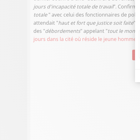
jours d'incapacité totale de travail
". Confirma
totale
" avec celui des fonctionnaires de poli
attendait "
haut et fort
que justice soit faite
".
des "
débordements
" appelant "
tout le mond
jours dans la cité où réside le jeune homme
.
Su