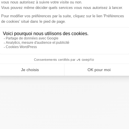
nt que le témoignage de Théo était en "
contradiction
ce, Me Dupond-Moretti a fait savoir que son client
 Et l'avocat de profiter de la tribune pour réclamer la fin
e au calme
", après les
incidents survenus ces derniers
ivre Sud Radio