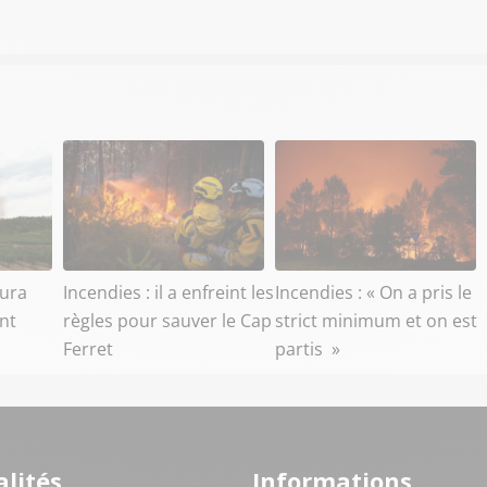
aura
Incendies : il a enfreint les
Incendies : « On a pris le
ant
règles pour sauver le Cap
strict minimum et on est
Ferret
partis »
lités
Informations