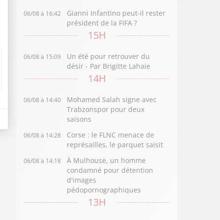
Gianni Infantino peut-il rester
06/08 à 16:42
président de la FIFA ?
15H
Un été pour retrouver du
06/08 à 15:09
désir - Par Brigitte Lahaie
14H
Mohamed Salah signe avec
06/08 à 14:40
Trabzonspor pour deux
saisons
Corse : le FLNC menace de
06/08 à 14:28
représailles, le parquet saisit
À Mulhouse, un homme
06/08 à 14:18
condamné pour détention
d'images
pédopornographiques
13H