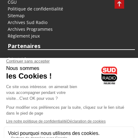
CGU
Politique de confidentialité
Sitemap
Archives Sud Radio
Archives Programmes
Règlement jeux
Partenaires
fiducial.fr
lyoncapitale.fr
olympique-et-lyonnais.com
L'application Iphone / Android
Téléchargez l'application
Les cookies
Gestion des cookies