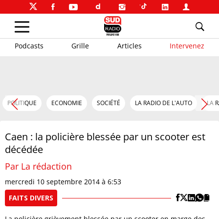
Podcasts
Grille
Articles
Intervenez
POLITIQUE
ECONOMIE
SOCIÉTÉ
LA RADIO DE L'AUTO
LA 
Caen : la policière blessée par un scooter est
décédée
Par La rédaction
mercredi 10 septembre 2014 à 6:53
FAITS DIVERS
La policière grièvement blessée par un scooter en marge des