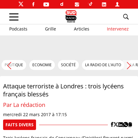
Podcasts
Grille
Articles
Intervenez
POLITIQUE
ECONOMIE
SOCIÉTÉ
LA RADIO DE L'AUTO
LA 
Attaque terroriste à Londres : trois lycéens
français blessés
Par La rédaction
mercredi 22 mars 2017 à 17:15
FAITS DIVERS
Trois lycéens français de Concarneau (Finistère) figurent parmi