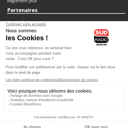
Règlement jeux
Partenaires
fiducial.fr
lyoncapitale.fr
olympique-et-lyonnais.com
L'application Iphone / Android
Téléchargez l'application
Les cookies
Gestion des cookies
Crédit photos : ©Sud Radio / Pierre Olivier
03H00
-
06H00
06H00 - 07H00
Noémie Halioua
Jon Rakotozafy