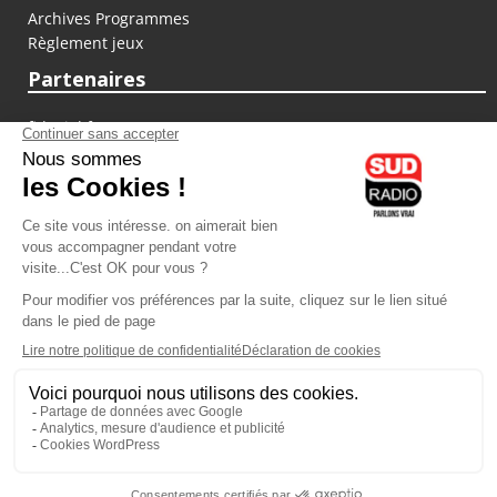
Archives Programmes
Règlement jeux
Partenaires
fiducial.fr
lyoncapitale.fr
olympique-et-lyonnais.com
L'application Iphone / Android
Téléchargez l'application
Les cookies
Gestion des cookies
Crédit photos : ©Sud Radio / Pierre Olivier