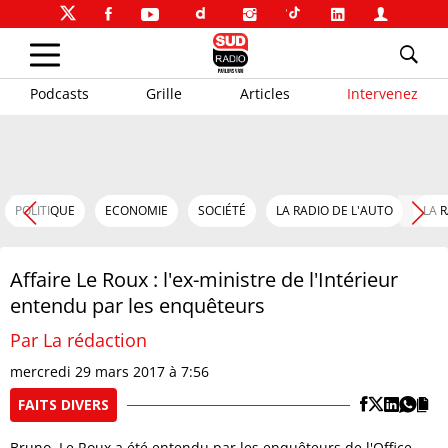
Podcasts
Grille
Articles
Intervenez
POLITIQUE
ECONOMIE
SOCIÉTÉ
LA RADIO DE L'AUTO
LA 
Affaire Le Roux : l'ex-ministre de l'Intérieur
entendu par les enquêteurs
Par La rédaction
mercredi 29 mars 2017 à 7:56
FAITS DIVERS
Bruno Le Roux a été entendu par les enquêteurs de l'Office