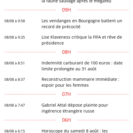
la faune sauvage après le mégafeu
09H
Les vendanges en Bourgogne battent un
08/08 à 9:58
record de précocité
Lise Klaveness critique la FIFA et rêve de
08/08 à 9:35
présidence
08H
Indemnité carburant de 100 euros : date
08/08 à 8:51
limite prolongée au 31 août
Reconstruction mammaire immédiate :
08/08 à 8:37
espoir pour les femmes
07H
Gabriel Attal dépose plainte pour
08/08 à 7:47
ingérence étrangère russe
06H
Horoscope du samedi 8 août : les
08/08 à 6:15