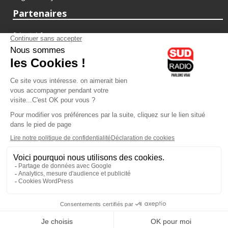
Partenaires
fiducial.fr
lyoncapitale.fr
olympique-et-lyonnais.com
L'application Iphone / Android
Téléchargez l'application
Les cookies
Gestion des cookies
Crédit photos : ©Sud Radio / Pierre Olivier
20H00
-
21H00
21H00 - 22H00
Jacques Pessis
Marie
Les clefs d'une vie
C'est votre avenir