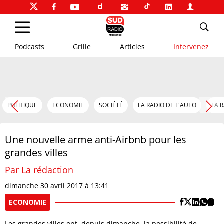
Podcasts
Grille
Articles
Intervenez
POLITIQUE
ECONOMIE
SOCIÉTÉ
LA RADIO DE L'AUTO
LA 
Une nouvelle arme anti-Airbnb pour les
grandes villes
Par La rédaction
dimanche 30 avril 2017 à 13:41
ECONOMIE
Les grandes villes ont, depuis dimanche, la possibilité de