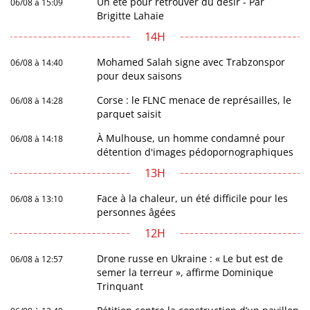
Un été pour retrouver du désir - Par
06/08 à 15:09
Brigitte Lahaie
14H
Mohamed Salah signe avec Trabzonspor
06/08 à 14:40
pour deux saisons
Corse : le FLNC menace de représailles, le
06/08 à 14:28
parquet saisit
À Mulhouse, un homme condamné pour
06/08 à 14:18
détention d'images pédopornographiques
13H
Face à la chaleur, un été difficile pour les
06/08 à 13:10
personnes âgées
12H
Drone russe en Ukraine : « Le but est de
06/08 à 12:57
semer la terreur », affirme Dominique
Trinquant