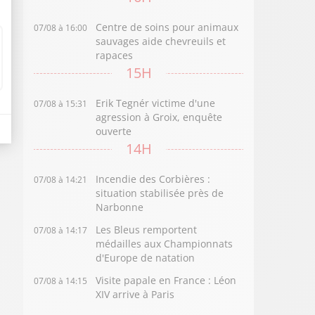
Centre de soins pour animaux
07/08 à 16:00
sauvages aide chevreuils et
rapaces
15H
Erik Tegnér victime d'une
07/08 à 15:31
agression à Groix, enquête
ouverte
14H
Incendie des Corbières :
07/08 à 14:21
situation stabilisée près de
Narbonne
Les Bleus remportent
07/08 à 14:17
médailles aux Championnats
d'Europe de natation
Visite papale en France : Léon
07/08 à 14:15
XIV arrive à Paris