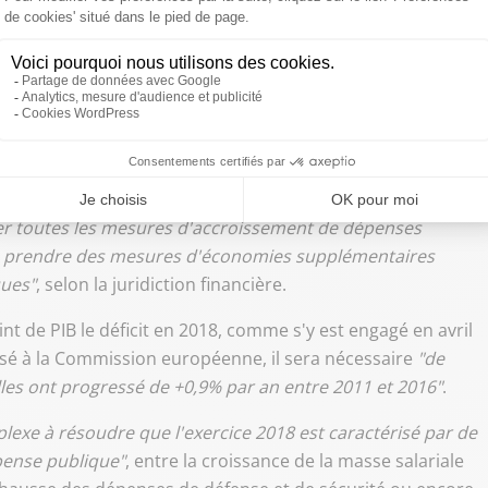
016, et de manière plus précise encore, en avril
portant sur toutes les administrations publiques
blic sous la barre des 3% du PIB en 2017, conformément
le réduire encore plus ensuite, le nouveau gouvernement
mies
"sans précédent"
, avertit la Cour.
er toutes les mesures d'accroissement de dépenses
de prendre des mesures d'économies supplémentaires
ques"
, selon la juridiction financière.
nt de PIB le déficit en 2018, comme s'y est engagé en avril
sé à la Commission européenne, il sera nécessaire
"de
lles ont progressé de +0,9% par an entre 2011 et 2016"
.
lexe à résoudre que l'exercice 2018 est caractérisé par de
pense publique"
, entre la croissance de la masse salariale