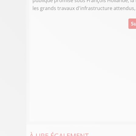
publique promise sous François Hollande, la
les grands travaux d'infrastructure attendus,
Su
À LIRE ÉGALEMENT