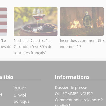
 "Le
Nathalie Delattre, "La
Incendies : comment être
tiés de
Gironde, c'est 80% de
indemnisé ?
touristes français"
lités
Informations
Dossier de presse
RUGBY
QUI SOMMES-NOUS ?
ue
L'invité
Comment nous rejoindre ?
politique