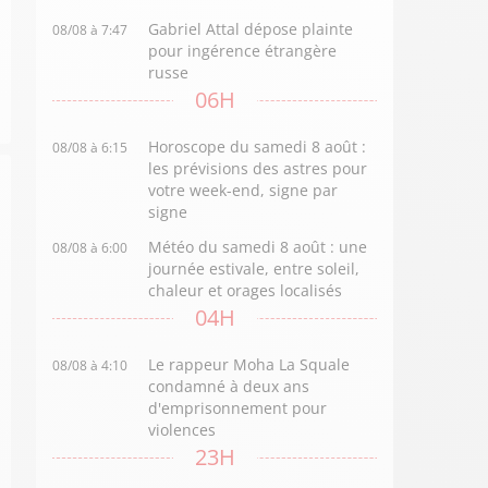
Gabriel Attal dépose plainte
08/08 à 7:47
pour ingérence étrangère
russe
06H
Horoscope du samedi 8 août :
08/08 à 6:15
les prévisions des astres pour
votre week-end, signe par
signe
Météo du samedi 8 août : une
08/08 à 6:00
journée estivale, entre soleil,
chaleur et orages localisés
04H
Le rappeur Moha La Squale
08/08 à 4:10
condamné à deux ans
d'emprisonnement pour
violences
23H