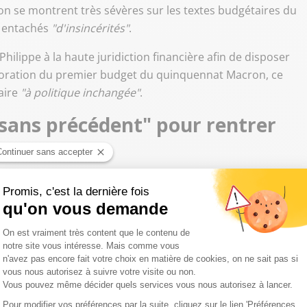
n se montrent très sévères sur les textes budgétaires du
é entachés
"d'insincérités"
.
lippe à la haute juridiction financière afin de disposer
boration du premier budget du quinquennat Macron, ce
aire
"à politique inchangée"
.
 sans précédent" pour rentrer
 décisions publiques prises lors du précédent
 campagne d'Emmanuel Macron.
 exclusivement d'une sous-estimation des dépenses de
sposent pourtant des capacités d'action les plus directes"
,
, pour l'essentiel, identifiés par les administrations et