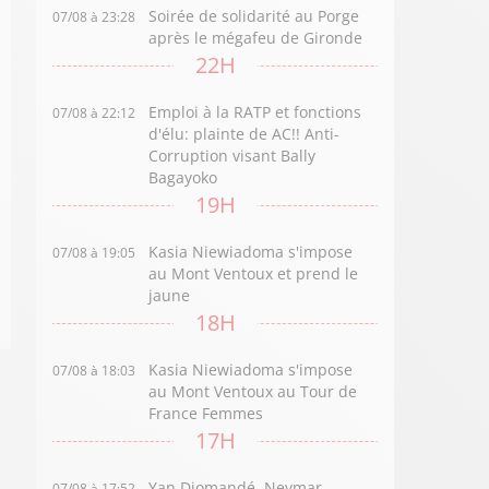
Soirée de solidarité au Porge
07/08 à 23:28
après le mégafeu de Gironde
22H
Emploi à la RATP et fonctions
07/08 à 22:12
d'élu: plainte de AC!! Anti-
Corruption visant Bally
Bagayoko
19H
Kasia Niewiadoma s'impose
07/08 à 19:05
au Mont Ventoux et prend le
jaune
18H
Kasia Niewiadoma s'impose
07/08 à 18:03
au Mont Ventoux au Tour de
France Femmes
17H
Yan Diomandé, Neymar,
07/08 à 17:52