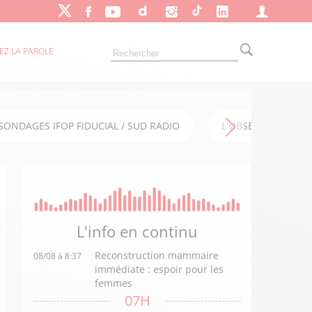
EZ LA PAROLE
SONDAGES IFOP FIDUCIAL / SUD RADIO
L'OBSERVATOIRE FI
L'info en
continu
Reconstruction mammaire
08/08 à 8:37
immédiate : espoir pour les
femmes
07H