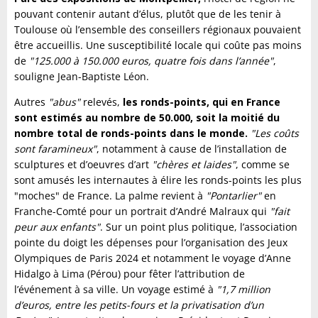
pouvant contenir autant d’élus, plutôt que de les tenir à
Toulouse où l’ensemble des conseillers régionaux pouvaient
être accueillis. Une susceptibilité locale qui coûte pas moins
de
"125.000 à 150.000 euros, quatre fois dans l’année"
,
souligne Jean-Baptiste Léon.
Autres
"abus"
relevés,
les ronds-points, qui en France
sont estimés au nombre de 50.000, soit la moitié du
nombre total de ronds-points dans le monde.
"Les coûts
sont faramineux"
, notamment à cause de l’installation de
sculptures et d’oeuvres d’art
"chères et laides"
, comme se
sont amusés les internautes à élire les ronds-points les plus
"moches" de France. La palme revient à
"Pontarlier"
en
Franche-Comté pour un portrait d’André Malraux qui
"fait
peur aux enfants"
. Sur un point plus politique, l’association
pointe du doigt les dépenses pour l’organisation des Jeux
Olympiques de Paris 2024 et notamment le voyage d’Anne
Hidalgo à Lima (Pérou) pour fêter l’attribution de
l’événement à sa ville. Un voyage estimé à
"1,7 million
d’euros, entre les petits-fours et la privatisation d’un