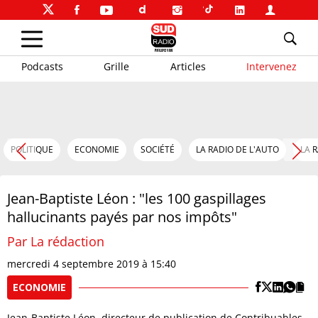
Podcasts
Grille
Articles
Intervenez
POLITIQUE
ECONOMIE
SOCIÉTÉ
LA RADIO DE L'AUTO
LA 
Jean-Baptiste Léon : "les 100 gaspillages
hallucinants payés par nos impôts"
Par La rédaction
mercredi 4 septembre 2019 à 15:40
ECONOMIE
Jean-Baptiste Léon, directeur de publication de Contribuables