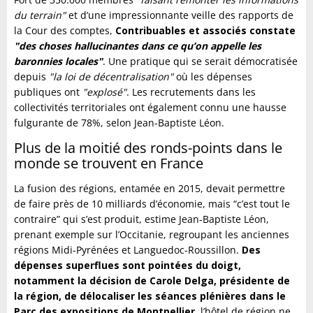
du terrain"
et d’une impressionnante veille des rapports de
la Cour des comptes,
Contribuables et associés constate
"des choses hallucinantes dans ce qu’on appelle les
baronnies locales"
. Une pratique qui se serait démocratisée
depuis
"la loi de décentralisation"
où les dépenses
publiques ont
"explosé"
. Les recrutements dans les
collectivités territoriales ont également connu une hausse
fulgurante de 78%, selon Jean-Baptiste Léon.
Plus de la moitié des ronds-points dans le
monde se trouvent en France
La fusion des régions, entamée en 2015, devait permettre
de faire près de 10 milliards d’économie, mais “c’est tout le
contraire” qui s’est produit, estime Jean-Baptiste Léon,
prenant exemple sur l’Occitanie, regroupant les anciennes
régions Midi-Pyrénées et Languedoc-Roussillon.
Des
dépenses superflues sont pointées du doigt,
notamment la décision de Carole Delga, présidente de
la région, de délocaliser les séances plénières dans le
Parc des expositions de Montpellier,
l’hôtel de région ne