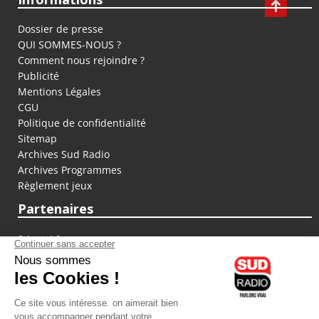
Dossier de presse
QUI SOMMES-NOUS ?
Comment nous rejoindre ?
Publicité
Mentions Légales
CGU
Politique de confidentialité
Sitemap
Archives Sud Radio
Archives Programmes
Règlement jeux
Partenaires
fiducial.fr
lyoncapitale.fr
olympique-et-lyonnais.com
L'application Iphone / Android