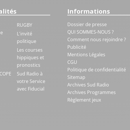
lités
Informations
Dossier de presse
RUGBY
QUI SOMMES-NOUS ?
ue
L'invité
Comment nous rejoindre ?
politique
Publicité
S
Les courses
Mentions Légales
hippiques et
CGU
pronostics
Politique de confidentialité
COPE
Sud Radio à
Sitemap
votre Service
Archives Sud Radio
avec Fiducial
Archives Programmes
Règlement jeux