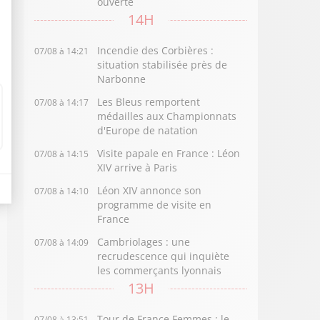
ouverte
14H
Incendie des Corbières :
07/08 à 14:21
situation stabilisée près de
Narbonne
Les Bleus remportent
07/08 à 14:17
médailles aux Championnats
d'Europe de natation
Visite papale en France : Léon
07/08 à 14:15
XIV arrive à Paris
Léon XIV annonce son
07/08 à 14:10
programme de visite en
France
Cambriolages : une
07/08 à 14:09
recrudescence qui inquiète
les commerçants lyonnais
13H
Tour de France Femmes : le
07/08 à 13:51