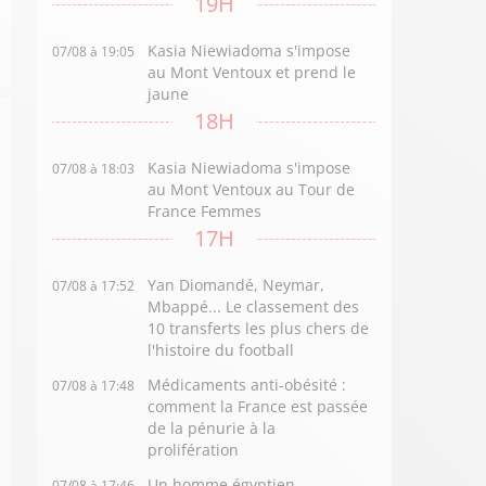
19H
Kasia Niewiadoma s'impose
07/08 à 19:05
au Mont Ventoux et prend le
jaune
18H
Kasia Niewiadoma s'impose
07/08 à 18:03
au Mont Ventoux au Tour de
France Femmes
17H
Yan Diomandé, Neymar,
07/08 à 17:52
Mbappé... Le classement des
10 transferts les plus chers de
l'histoire du football
Médicaments anti-obésité :
07/08 à 17:48
comment la France est passée
de la pénurie à la
prolifération
Un homme égyptien
07/08 à 17:46