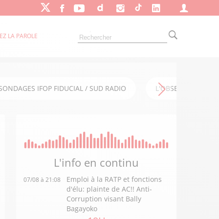
EZ LA PAROLE
SONDAGES IFOP FIDUCIAL / SUD RADIO
L'OBSERVATOIRE FI
L'info en
continu
Emploi à la RATP et fonctions
07/08 à 21:08
d'élu: plainte de AC!! Anti-
Corruption visant Bally
Bagayoko