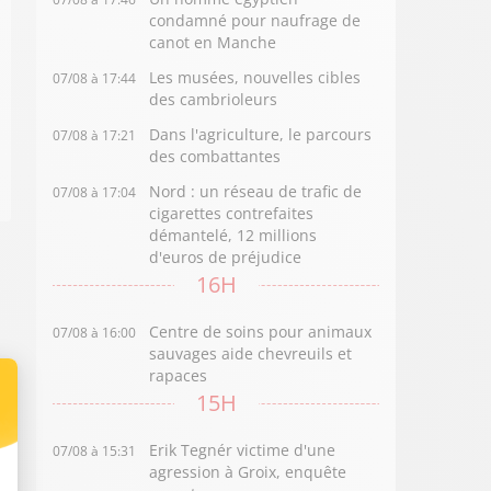
condamné pour naufrage de
canot en Manche
Les musées, nouvelles cibles
07/08 à 17:44
des cambrioleurs
Dans l'agriculture, le parcours
07/08 à 17:21
des combattantes
Nord : un réseau de trafic de
07/08 à 17:04
cigarettes contrefaites
démantelé, 12 millions
d'euros de préjudice
16H
Centre de soins pour animaux
07/08 à 16:00
sauvages aide chevreuils et
rapaces
15H
Erik Tegnér victime d'une
07/08 à 15:31
agression à Groix, enquête