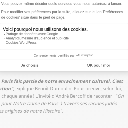
ncorrect
parle aussi des auteurs, notamment Victor Hugo,
 s'est converti aux vêpres de Noël 1886 en la Cathédrale
agnifique tapisserie de Notre-Dame. Elle a été chantée,
 entre ceux qui évoquent des racines chrétiennes de
glise et de l'État ? "
La preuve a été donnée lundi soir :
ent emblématique de la nation qu'est Notre-Dame."
Et
té et quelles que soient les croyances des compatriotes,
.
aris fait partie de notre enracinement culturel. C'est
ation"
, explique Benoît Dumoulin
.
Pour preuve, selon lui,
chaque année ! L'invité d'André Bercoff de raconter : "
On
 pour Notre-Dame de Paris à travers ses racines judéo-
s origines de notre Histoire".