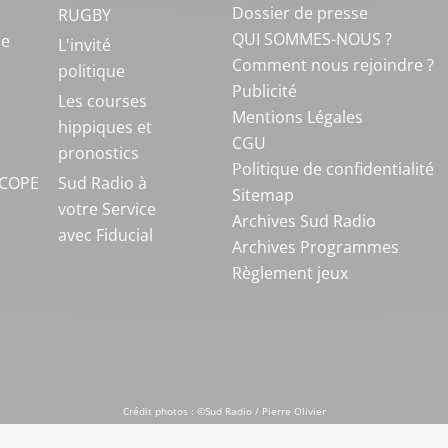
Dossier de presse
RUGBY
QUI SOMMES-NOUS ?
ue
L'invité
Comment nous rejoindre ?
politique
Publicité
S
Les courses
Mentions Légales
hippiques et
CGU
pronostics
Politique de confidentialité
COPE
Sud Radio à
Sitemap
votre Service
Archives Sud Radio
avec Fiducial
Archives Programmes
Règlement jeux
Crédit photos : ©Sud Radio / Pierre Olivier