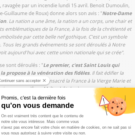
, ravagée par un incendie lundi 15 avril. Benoit Dumoulin,
re-Guillaume de Roux) donne alors son avis : "
Notre-Dame
ion
. La nation a une âme, la nation a un corps, une chair et
emblématiques de la France, à la fois de la chrétienté et
symbolisée par cette belle nef gothique. C'est un symbole
me. Tous les grands événements se sont déroulés à Notre
oit aujourd'hui avec cette union nationale qui se crée".
e sont déroulés : "
Le premier, c'est Saint Louis qui
la propose à la vénération des fidèles
. Il fait édifier la
ux de Louis XIII. Il a consacré la France à la Vierge Marie et
ruire ce magnifique Maître hôtel, où vous avez la Pieta de
ssi l'oraison funèbre, un éloge à la mémoire de Louis II de
ssuet en 1687. Autre événement rappelé par Benoît
t enfin la folie révolutionnaire qui a profané mais
t dans ce bâtiment emblématique