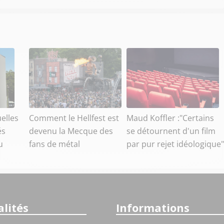
elles
Comment le Hellfest est
Maud Koffler :"Certains
és
devenu la Mecque des
se détournent d'un film
u
fans de métal
par pur rejet idéologique"
lités
Informations