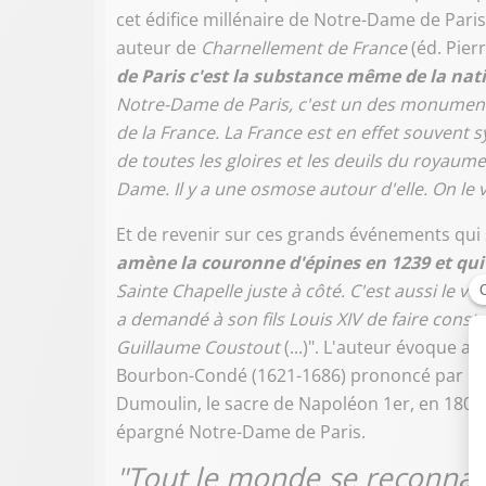
cet édifice millénaire de Notre-Dame de Paris
auteur de
Charnellement de France
(éd. Pier
de Paris c'est la substance même de la nat
Notre-Dame de Paris, c'est un des monuments 
de la France. La France est en effet souvent 
de toutes les gloires et les deuils du royau
Dame. Il y a une osmose autour d'elle. On le v
Et de revenir sur ces grands événements qui s
amène la couronne d'épines en 1239 et qui 
Sainte Chapelle juste à côté. C'est aussi le voe
a demandé à son fils Louis XIV de faire const
Guillaume Coustout
(...)". L'auteur évoque au
Bourbon-Condé (1621-1686) prononcé par Bo
Dumoulin, le sacre de Napoléon 1er, en 1804 e
épargné Notre-Dame de Paris.
"Tout le monde se reconnaî