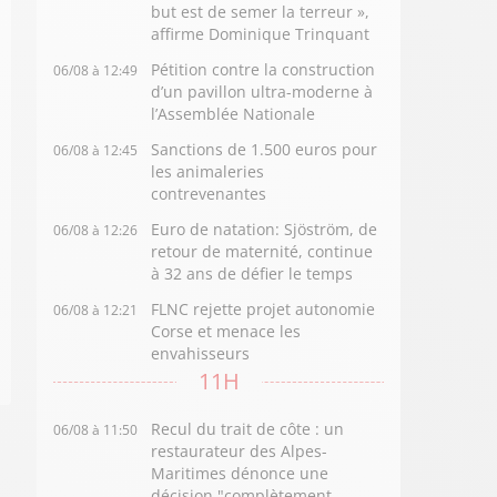
but est de semer la terreur »,
affirme Dominique Trinquant
Pétition contre la construction
06/08 à 12:49
d’un pavillon ultra-moderne à
l’Assemblée Nationale
Sanctions de 1.500 euros pour
06/08 à 12:45
les animaleries
contrevenantes
Euro de natation: Sjöström, de
06/08 à 12:26
retour de maternité, continue
à 32 ans de défier le temps
FLNC rejette projet autonomie
06/08 à 12:21
Corse et menace les
envahisseurs
11H
Recul du trait de côte : un
06/08 à 11:50
restaurateur des Alpes-
Maritimes dénonce une
décision "complètement