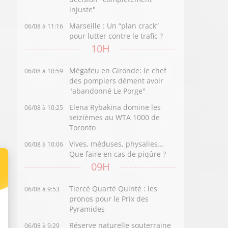
injuste"
Marseille : Un “plan crack”
06/08 à 11:16
pour lutter contre le trafic ?
10H
Mégafeu en Gironde: le chef
06/08 à 10:59
des pompiers dément avoir
"abandonné Le Porge"
Elena Rybakina domine les
06/08 à 10:25
seizièmes au WTA 1000 de
Toronto
Vives, méduses, physalies...
06/08 à 10:06
Que faire en cas de piqûre ?
09H
Tiercé Quarté Quinté : les
06/08 à 9:53
pronos pour le Prix des
Pyramides
Réserve naturelle souterraine
06/08 à 9:29