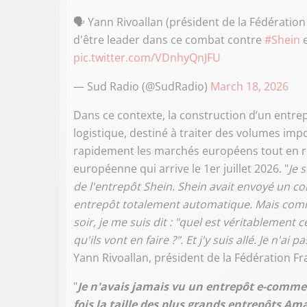
🗣️ Yann Rivoallan (président de la Fédération
d'être leader dans ce combat contre
#Shein
e
pic.twitter.com/VDnhyQnJFU
— Sud Radio (@SudRadio)
March 18, 2026
Dans ce contexte, la construction d’un entrep
logistique, destiné à traiter des volumes im
rapidement les marchés européens tout en réd
européenne qui arrive le 1er juillet 2026. "
Je 
de l'entrepôt Shein. Shein avait envoyé un
entrepôt totalement automatique. Mais comme 
soir, je me suis dit : "quel est véritablement c
qu'ils vont en faire ?". Et j'y suis allé. Je n'ai p
Yann Rivoallan, président de la Fédération Fr
"
Je n'avais jamais vu un entrepôt e-commerc
fois la taille des plus grands entrepôts Am