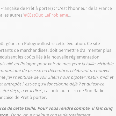
 Française de Prêt à porter) : "C'est l'honneur de la France
t les autres"
#CEstQuoiLeProbleme
…
ôt géant en Pologne illustre cette évolution. Ce site
portants de marchandises, doit permettre d’alimenter plus
uisant les coûts liés à la nouvelle réglementation
suis allé en Pologne pour voir de mes yeux la taille véritable
 communiqué de presse en décembre, célébrant un nouvel
j'ai l'habitude de voir Shein nous pipoter matin, midi et
et entrepôt ? est-ce qu'il fonctionne déjà ? et qu'est-ce
as été déçu, à vrai dire
", raconte au micro de Sud Radio
ançaise de Prêt à porter.
e de cette taille. Pour vous rendre compte, il fait cinq
azon.
Donc, on a quelque chose de totalement