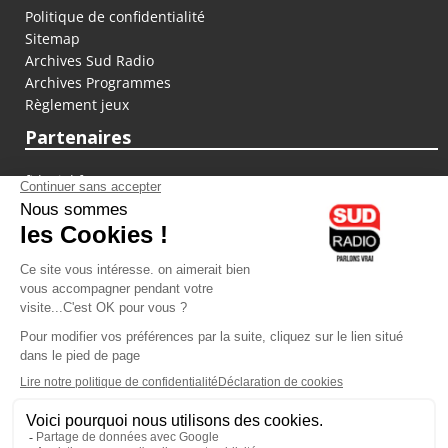
Politique de confidentialité
Sitemap
Archives Sud Radio
Archives Programmes
Règlement jeux
Partenaires
fiducial.fr
lyoncapitale.fr
olympique-et-lyonnais.com
L'application Iphone / Android
Téléchargez l'application
Les cookies
Gestion des cookies