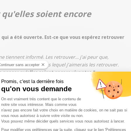
r qu'elles soient encore
e qui a été ouverte. Est-ce que vous espérez retrouver
e tiennent informé. Les retrouver… j'ai peur que,
t pas dans l'état dans lequel j'aimerais les retrouver.
de penser qu'elles soient encore vivantes."
bien"
s aujourd'hui ?
ont atterri les brebis. Ils sont en train de mettre la
rofil des voleurs. Pour l'instant, ils veulent que cela reste