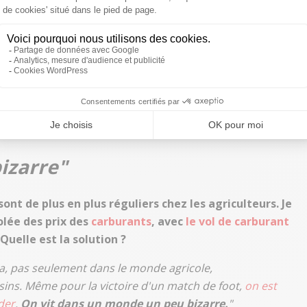
quête avance dans les bonnes conditions."
utour de vos brebis et de vos agneaux ?
des chaînes de protection. Mais nous sommes vraiment en
e n'est pas évident avec les promeneurs. Chez nous, les
 les petits troupeaux et les agneaux. Avec une chaîne de
y a pas le choix
. Les élus locaux m'ont parlé de caméras
 tout ça de plus près."
izarre"
 sont de plus en plus réguliers chez les agriculteurs. Je
lée des prix des
carburants
, avec
le vol de carburant
 Quelle est la solution ?
 ça, pas seulement dans le monde agricole,
ins. Même pour la victoire d'un match de foot,
on est
der
.
On vit dans un monde un peu bizarre.
"