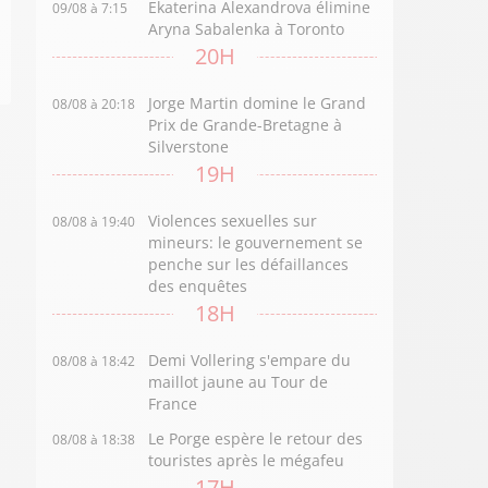
Ekaterina Alexandrova élimine
09/08 à 7:15
Aryna Sabalenka à Toronto
20H
Jorge Martin domine le Grand
08/08 à 20:18
Prix de Grande-Bretagne à
Silverstone
19H
Violences sexuelles sur
08/08 à 19:40
mineurs: le gouvernement se
penche sur les défaillances
des enquêtes
18H
Demi Vollering s'empare du
08/08 à 18:42
maillot jaune au Tour de
France
Le Porge espère le retour des
08/08 à 18:38
touristes après le mégafeu
17H