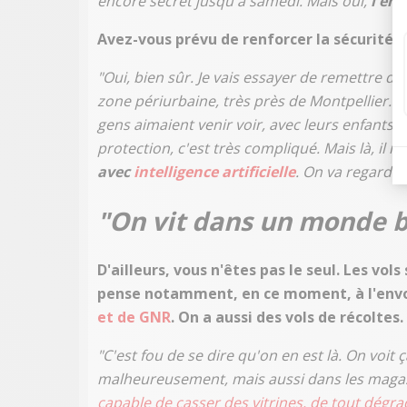
encore secret jusqu'à samedi. Mais oui,
l'en
Avez-vous prévu de renforcer la sécurité a
"Oui, bien sûr. Je vais essayer de remettre 
zone périurbaine, très près de Montpellier. C
gens aimaient venir voir, avec leurs enfants,
protection, c'est très compliqué. Mais là, il n'
avec
intelligence artificielle
. On va regarder
"On vit dans un monde b
D'ailleurs, vous n'êtes pas le seul. Les vols
pense notamment, en ce moment, à l'envo
et de GNR
. On a aussi des vols de récoltes.
"C'est fou de se dire qu'on en est là. On voit
malheureusement, mais aussi dans les magas
capable de casser des vitrines, de tout dégra