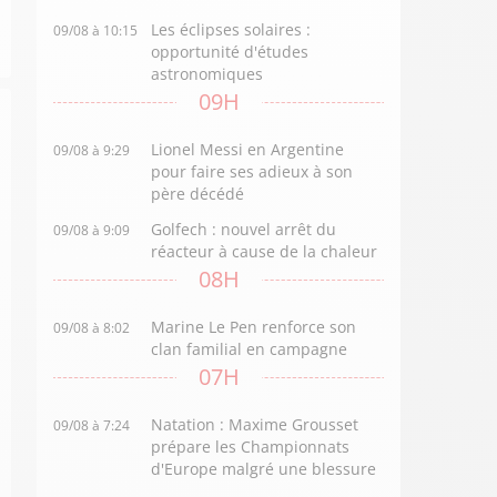
Les éclipses solaires :
09/08 à 10:15
opportunité d'études
astronomiques
09H
Lionel Messi en Argentine
09/08 à 9:29
pour faire ses adieux à son
père décédé
Golfech : nouvel arrêt du
09/08 à 9:09
réacteur à cause de la chaleur
08H
Marine Le Pen renforce son
09/08 à 8:02
clan familial en campagne
07H
Natation : Maxime Grousset
09/08 à 7:24
prépare les Championnats
d'Europe malgré une blessure