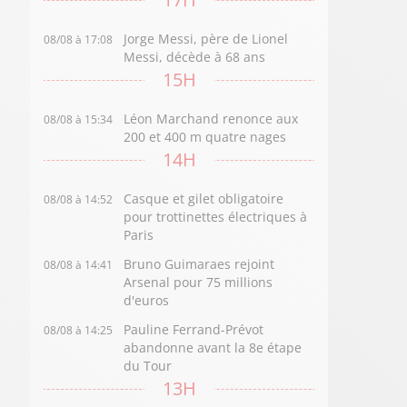
Jorge Messi, père de Lionel
08/08 à 17:08
Messi, décède à 68 ans
15H
Léon Marchand renonce aux
08/08 à 15:34
200 et 400 m quatre nages
14H
Casque et gilet obligatoire
08/08 à 14:52
pour trottinettes électriques à
Paris
Bruno Guimaraes rejoint
08/08 à 14:41
Arsenal pour 75 millions
d'euros
Pauline Ferrand-Prévot
08/08 à 14:25
abandonne avant la 8e étape
du Tour
13H