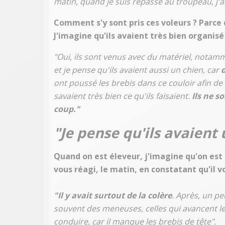
matin, quand je suis repassé au troupeau, j'ai
Comment s'y sont pris ces voleurs ? Parce
J'imagine qu'ils avaient très bien organisé
"Oui, ils sont venus avec du matériel, notam
et je pense qu'ils avaient aussi un chien, car
d
ont poussé les brebis dans ce couloir afin d
savaient très bien ce qu'ils faisaient.
Ils ne s
coup."
"Je pense qu'ils avaient
Quand on est éleveur, j'imagine qu'on es
vous réagi, le matin, en constatant qu'il 
"Il y avait surtout de la colère
. Après, un pe
souvent des meneuses, celles qui avancent les
conduire, car il manque les brebis de tête".