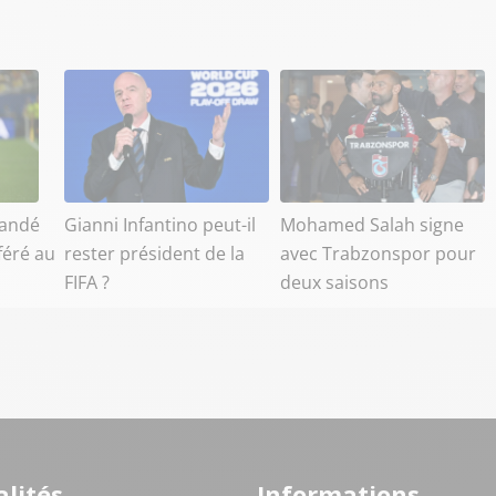
mandé
Gianni Infantino peut-il
Mohamed Salah signe
féré au
rester président de la
avec Trabzonspor pour
FIFA ?
deux saisons
lités
Informations