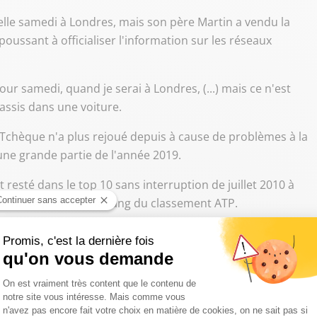
melle samedi à Londres, mais son père Martin a vendu la
oussant à officialiser l'information sur les réseaux
ur samedi, quand je serai à Londres, (...) mais ce n'est
 assis dans une voiture.
e Tchèque n'a plus rejoué depuis à cause de problèmes à la
une grande partie de l'année 2019.
esté dans le top 10 sans interruption de juillet 2010 à
'est hissé jusqu'au 4e rang du classement ATP.
 où sa meilleure performance a été une finale à
ux Saladier d'argent en Coupe Davis, en 2012 et 2013 aux