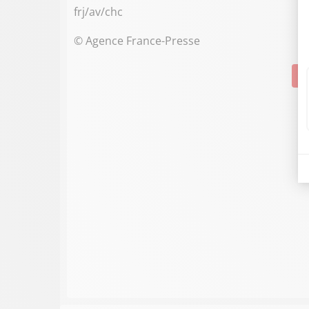
frj/av/chc
© Agence France-Presse
Su