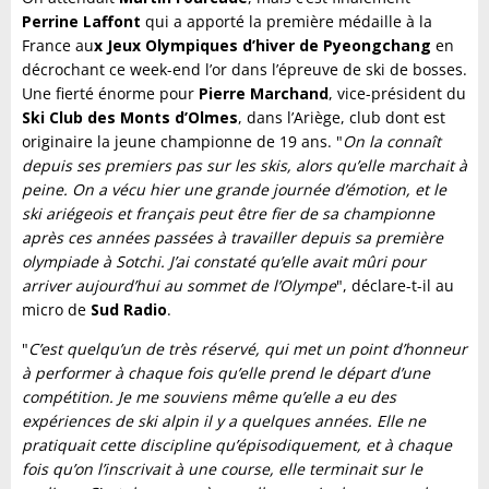
Perrine
Laffont
qui a apporté la première médaille à la
France au
x Jeux Olympiques d’hiver de Pyeongchang
en
décrochant ce week-end l’or dans l’épreuve de ski de bosses.
Une fierté énorme pour
Pierre Marchand
, vice-président du
Ski Club des Monts d’Olmes
, dans l’Ariège, club dont est
originaire la jeune championne de 19 ans. "
On la connaît
depuis ses premiers pas sur les skis, alors qu’elle marchait à
peine. On a vécu hier une grande journée d’émotion, et le
ski ariégeois et français peut être fier de sa championne
après ces années passées à travailler depuis sa première
olympiade à Sotchi. J’ai constaté qu’elle avait mûri pour
arriver aujourd’hui au sommet de l’Olympe
", déclare-t-il au
micro de
Sud Radio
.
"
C’est quelqu’un de très réservé, qui met un point d’honneur
à performer à chaque fois qu’elle prend le départ d’une
compétition. Je me souviens même qu’elle a eu des
expériences de ski alpin il y a quelques années. Elle ne
pratiquait cette discipline qu’épisodiquement, et à chaque
fois qu’on l’inscrivait à une course, elle terminait sur le