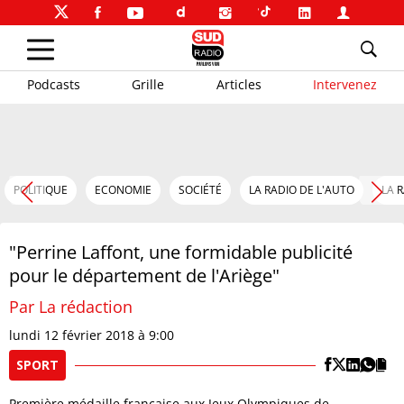
Podcasts
Grille
Articles
Intervenez
POLITIQUE
ECONOMIE
SOCIÉTÉ
LA RADIO DE L'AUTO
LA 
"Perrine Laffont, une formidable publicité
pour le département de l'Ariège"
Par La rédaction
lundi 12 février 2018 à 9:00
SPORT
Première médaille française aux Jeux Olympiques de