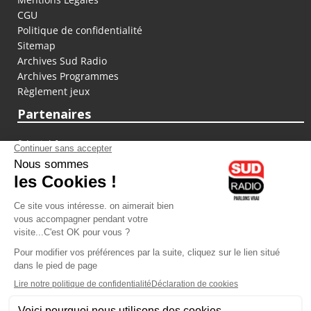
CGU
Politique de confidentialité
Sitemap
Archives Sud Radio
Archives Programmes
Règlement jeux
Partenaires
fiducial.fr
lyoncapitale.fr
olympique-et-lyonnais.com
L'application Iphone / Android
Téléchargez l'application
Les cookies
Gestion des cookies