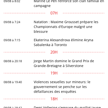
Marine Le Pen renforce son clan familial en
09/08 à 8:02
campagne
07H
Natation : Maxime Grousset prépare les
09/08 à 7:24
Championnats d'Europe malgré une
blessure
Ekaterina Alexandrova élimine Aryna
09/08 à 7:15
Sabalenka à Toronto
20H
Jorge Martin domine le Grand Prix de
08/08 à 20:18
Grande-Bretagne à Silverstone
19H
Violences sexuelles sur mineurs: le
08/08 à 19:40
gouvernement se penche sur les
défaillances des enquêtes
18H
Demi Vollering s'empare du maillot jaune
08/08 à 18:42