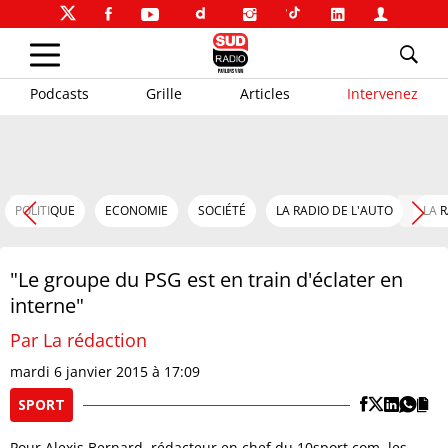
Podcasts
Grille
Articles
Intervenez
POLITIQUE
ECONOMIE
SOCIÉTÉ
LA RADIO DE L'AUTO
LA 
"Le groupe du PSG est en train d'éclater en
interne"
Par La rédaction
mardi 6 janvier 2015 à 17:09
SPORT
Pour Alexis Bernard, rédacteur en chef du 10sport.com, les