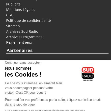
Publicité
Mentions Légales
CGU
Politique de confidentialité
Sitemap
Archives Sud Radio
Archives Programmes
Règlement jeux
Partenaires
fiducial.fr
lyoncapitale.fr
olympique-et-lyonnais.com
L'application Iphone / Android
Téléchargez l'application
Les cookies