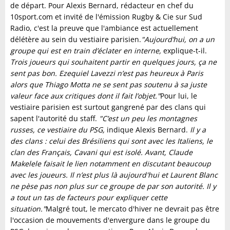
de départ. Pour Alexis Bernard, rédacteur en chef du
10sport.com et invité de l'émission Rugby & Cie sur Sud
Radio, c'est la preuve que l'ambiance est actuellement
délétère au sein du vestiaire parisien.
"Aujourd’hui, on a un
groupe qui est en train d’éclater en interne,
explique-t-il.
Trois joueurs qui souhaitent partir en quelques jours, ça ne
sent pas bon. Ezequiel Lavezzi n’est pas heureux à Paris
alors que Thiago Motta ne se sent pas soutenu à sa juste
valeur face aux critiques dont il fait l’objet."
Pour lui, le
vestiaire parisien est surtout gangrené par des clans qui
sapent l'autorité du staff.
"C’est un peu les montagnes
russes, ce vestiaire du PSG,
indique Alexis Bernard.
Il y a
des clans : celui des Brésiliens qui sont avec les Italiens, le
clan des Français, Cavani qui est isolé. Avant, Claude
Makelele faisait le lien notamment en discutant beaucoup
avec les joueurs. Il n’est plus là aujourd'hui et Laurent Blanc
ne pèse pas non plus sur ce groupe de par son autorité. Il y
a tout un tas de facteurs pour expliquer cette
situation."
Malgré tout, le mercato d'hiver ne devrait pas être
l'occasion de mouvements d'envergure dans le groupe du