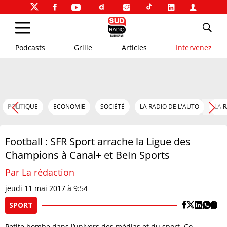
Podcasts
Grille
Articles
Intervenez
POLITIQUE
ECONOMIE
SOCIÉTÉ
LA RADIO DE L'AUTO
LA 
Football : SFR Sport arrache la Ligue des
Champions à Canal+ et BeIn Sports
Par La rédaction
jeudi 11 mai 2017 à 9:54
SPORT
Petite bombe dans l’univers des médias et du sport. Co-