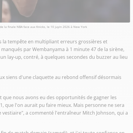
e la finale NBA face aux Knicks, le 10 juyin 2026 à New York
 la tempête en multipliant erreurs grossières et
s manqués par Wembanyama à 1 minute 47 de la sirène,
 un lay-up, contré, à quelques secondes du buzzer au lieu
ux siens d'une claquette au rebond offensif désormais
fait que nous avons eu des opportunités de gagner les
que l'on aurait pu faire mieux. Mais personne ne sera
vestiaire", a commenté l'entraîneur Mitch Johnson, qui a
 fin de match demain (samedi), et j'ai toute confiance en