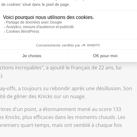
atch 7 en Oklahoma, un petit exploit, déjà.
érence de presse que dans l'effectif "tout le monde
t remporter la série.
édent de mille manières différentes. Mais il y a eu un
 chose. Il faudra être affamés, leur offrir moins
ions incroyables", a ajouté le Français de 22 ans, lui
).
lay-offs, a toujours su rebondir après une désillusion. Son
ité de gêner des Knicks sur un nuage.
ontres d'un point, a étonnamment mené au score 133
es Knicks, plus efficaces dans les moments chauds. Les
remiers quart-temps, mais ont semblé à chaque fois