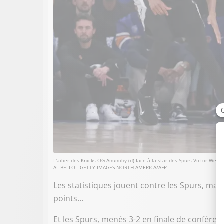
L'ailier des Knicks OG Anunoby (d) face à la star des Spurs Victor Wem
AL BELLO - GETTY IMAGES NORTH AMERICA/AFP
Les statistiques jouent contre les Spurs, mai
points...
Et les Spurs, menés 3-2 en finale de conféren