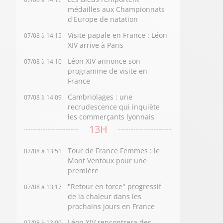
médailles aux Championnats
d'Europe de natation
Visite papale en France : Léon
07/08 à 14:15
XIV arrive à Paris
Léon XIV annonce son
07/08 à 14:10
programme de visite en
France
Cambriolages : une
07/08 à 14:09
recrudescence qui inquiète
les commerçants lyonnais
13H
Tour de France Femmes : le
07/08 à 13:51
Mont Ventoux pour une
première
"Retour en force" progressif
07/08 à 13:17
de la chaleur dans les
prochains jours en France
Léon XIV rencontrera des
07/08 à 13:09