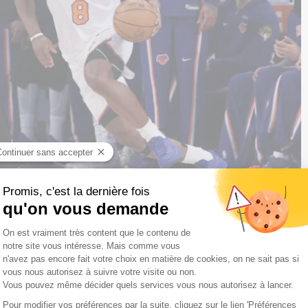
banyama, lors du match 4 de la finale NBA, le 10 juin 2026 à New York
s elles n'auraient jamais prédit une remontée de 29
ce Ouest, avaient réussi à renverser le Thunder, tenant du