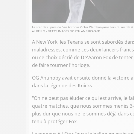
La star des Spurs de San Antonio Victor Wembanyama lors du match 4 d
AL BELLO - GETTY IMAGES NORTH AMERICA/AFP
A New York, les Texans se sont sabordés dans
maladresses, comme ces deux lancers franc
ou ce choix décrié de De'Aaron Fox de tenter
de faire tourner l'horloge.
OG Anunoby avait ensuite donné la victoire a
dans la légende des Knicks.
"On ne peut pas éluder ce qui est arrivé, le 
quatre matches, que nous sommes menés 3-1, 
plus dur que nous ne le sommes déjà dans ce 
tenu à protéger Fox.
Le meneur All-Star "aura le ballon en main en