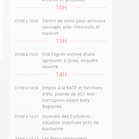
16H
Centre de soins pour animaux
07/08 à 16:00
sauvages aide chevreuils et
rapaces
15H
Erik Tegnér victime d'une
07/08 à 15:31
agression à Groix, enquête
ouverte
14H
Emploi à la RATP et fonctions
07/08 à 14:56
d'élu: plainte de AC!! Anti-
Corruption visant Bally
Bagayoko
Incendie des Corbières :
07/08 à 14:21
situation stabilisée près de
Narbonne
Les Bleus remportent
07/08 à 14:17