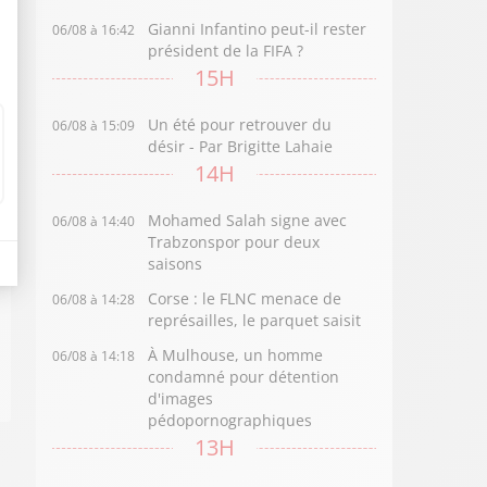
Gianni Infantino peut-il rester
06/08 à 16:42
président de la FIFA ?
15H
Un été pour retrouver du
06/08 à 15:09
désir - Par Brigitte Lahaie
14H
Mohamed Salah signe avec
06/08 à 14:40
Trabzonspor pour deux
saisons
Corse : le FLNC menace de
06/08 à 14:28
représailles, le parquet saisit
À Mulhouse, un homme
06/08 à 14:18
condamné pour détention
d'images
pédopornographiques
13H