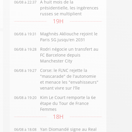
A huit mois de la
06/08 à 22:37
présidentielle, les ingérences
russes se multiplient
19H
Maghnès Akliouche rejoint le
06/08 à 19:31
Paris SG jusqu'en 2031
Rodri négocie un transfert au
06/08 à 19:28
FC Barcelone depuis
Manchester City
Corse: le FLNC rejette la
06/08 à 19:27
"mascarade" de l'autonomie
et menace les "envahisseurs"
venant vivre sur l'île
Kim Le Court remporte la 6e
06/08 à 19:20
étape du Tour de France
Femmes
18H
Yan Diomandé signe au Real
06/08 à 18:08