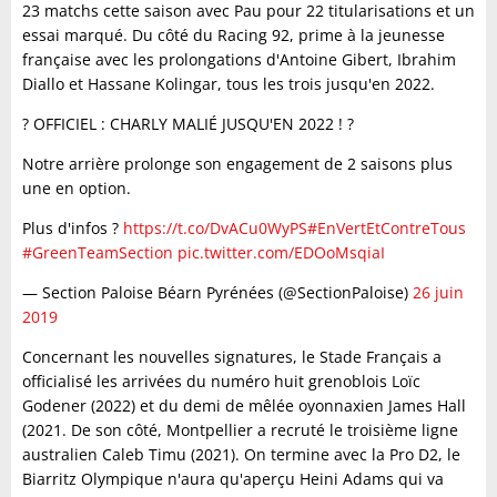
23 matchs cette saison avec Pau pour 22 titularisations et un
essai marqué. Du côté du Racing 92, prime à la jeunesse
française avec les prolongations d'Antoine Gibert, Ibrahim
Diallo et Hassane Kolingar, tous les trois jusqu'en 2022.
? OFFICIEL : CHARLY MALIÉ JUSQU'EN 2022 ! ?
Notre arrière prolonge son engagement de 2 saisons plus
une en option.
Plus d'infos ?
https://t.co/DvACu0WyPS
#EnVertEtContreTous
#GreenTeamSection
pic.twitter.com/EDOoMsqiaI
— Section Paloise Béarn Pyrénées (@SectionPaloise)
26 juin
2019
Concernant les nouvelles signatures, le Stade Français a
officialisé les arrivées du numéro huit grenoblois Loïc
Godener (2022) et du demi de mêlée oyonnaxien James Hall
(2021. De son côté, Montpellier a recruté le troisième ligne
australien Caleb Timu (2021). On termine avec la Pro D2, le
Biarritz Olympique n'aura qu'aperçu Heini Adams qui va