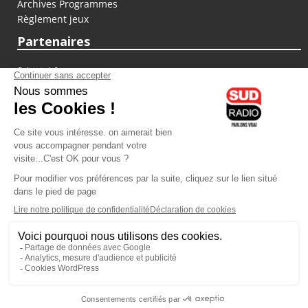
Archives Programmes
Règlement jeux
Partenaires
fiducial.fr
lyoncapitale.fr
olympique-et-lyonnais.com
L'application Iphone / Android
Téléchargez l'application
Les cookies
Gestion des cookies
Crédit photos : ©Sud Radio / Pierre Olivier