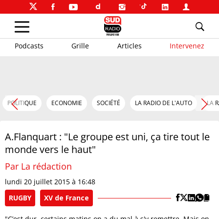
Podcasts
Grille
Articles
Intervenez
POLITIQUE
ECONOMIE
SOCIÉTÉ
LA RADIO DE L'AUTO
LA 
A.Flanquart : "Le groupe est uni, ça tire tout le
monde vers le haut"
Par La rédaction
lundi 20 juillet 2015 à 16:48
RUGBY
XV de France
"C’est dur, certains matins on a du mal à s'y remettre. Mais on