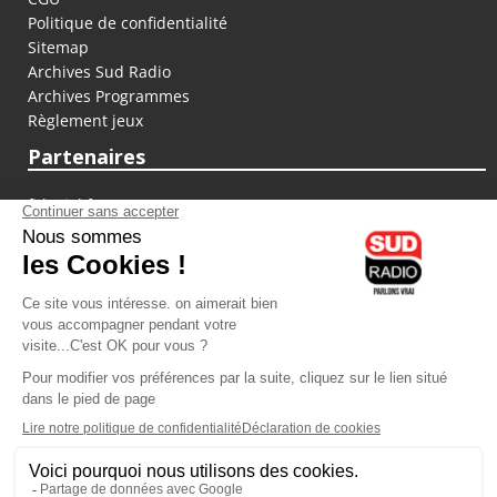
Politique de confidentialité
Sitemap
Archives Sud Radio
Archives Programmes
Règlement jeux
Partenaires
fiducial.fr
lyoncapitale.fr
olympique-et-lyonnais.com
L'application Iphone / Android
Téléchargez l'application
Les cookies
Gestion des cookies