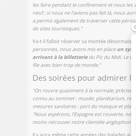
les faire pendant le confinement et nous le
neuf ; si nous ne l’avions pas fait là, nous a
a permis également de traverser cette périod
de sites touristiques."
Va-t-il falloir réserver sa montée désormais ?
personnes, nous avons mis en place
un syst
arrivant à la billetterie
du Pic du Midi. Le vis
file avec bien trop de monde."
Des soirées pour admirer le
"On rouvre quasiment à la normale,
précise 
connu au sommet : musée, planétarium, restaur
mesures sanitaires : port du masque et places
"Nous espérons, l’Espagne est rouverte, nous
moins retrouver notre clientèle anglophone 
Il y aura même cette années des balades au c