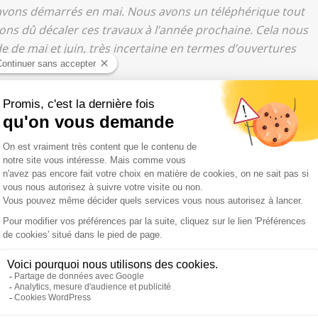
s avons démarrés en mai. Nous avons un téléphérique tout
urions dû décaler ces travaux à l’année prochaine. Cela nous
e de mai et juin, très incertaine en termes d’ouvertures
"Évidemment, afin d’éviter la surfréquentation des
ème de réservation de montée soit par Internet, soit en
iteur a ainsi la garantie de ne pas faire la queue dans une
 coucher du soleil
Nicolas Bourgeois.
Nous donnons au public tout ce qu'il a
ation, à la différence près qu’il y aura toutes les
 plus limitées."
Quid du retour des touristes étrangers ?
 verrons bien demain ! Nous croisons les doigts pour au
et espagnole."
répuscule, des "
soirées étoilées
".
"C’est un peu notre