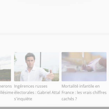
gnerons
Ingérences russes
Mortalité infantile en
illésime
électorales : Gabriel Attal
France : les vrais chiffres
s'inquiète
cachés ?