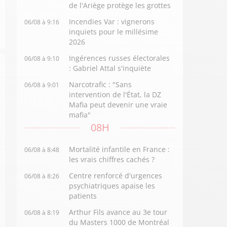
de l'Ariège protège les grottes
Incendies Var : vignerons
06/08 à 9:16
inquiets pour le millésime
2026
Ingérences russes électorales
06/08 à 9:10
: Gabriel Attal s'inquiète
Narcotrafic : "Sans
06/08 à 9:01
intervention de l'État, la DZ
Mafia peut devenir une vraie
mafia"
08H
Mortalité infantile en France :
06/08 à 8:48
les vrais chiffres cachés ?
Centre renforcé d'urgences
06/08 à 8:26
psychiatriques apaise les
patients
Arthur Fils avance au 3e tour
06/08 à 8:19
du Masters 1000 de Montréal