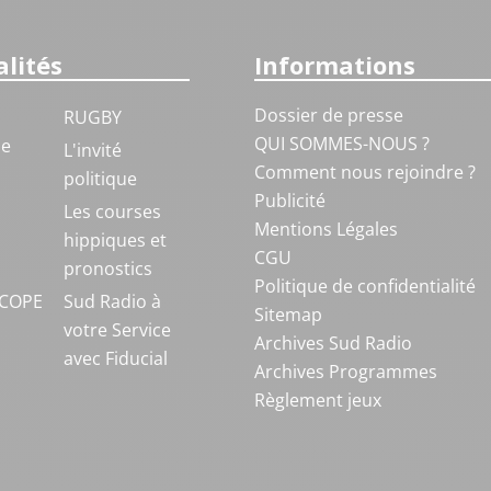
lités
Informations
Dossier de presse
RUGBY
QUI SOMMES-NOUS ?
ue
L'invité
Comment nous rejoindre ?
politique
Publicité
S
Les courses
Mentions Légales
hippiques et
CGU
pronostics
Politique de confidentialité
COPE
Sud Radio à
Sitemap
votre Service
Archives Sud Radio
avec Fiducial
Archives Programmes
Règlement jeux