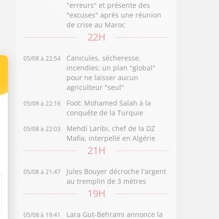
"erreurs" et présente des
"excuses" après une réunion
de crise au Maroc
22H
Canicules, sécheresse,
05/08 à 22:54
incendies: un plan "global"
pour ne laisser aucun
agriculteur "seul"
Foot: Mohamed Salah à la
05/08 à 22:16
conquête de la Turquie
Mehdi Laribi, chef de la DZ
05/08 à 22:03
Mafia, interpellé en Algérie
21H
Jules Bouyer décroche l'argent
05/08 à 21:47
au tremplin de 3 mètres
19H
Lara Gut-Behrami annonce la
05/08 à 19:41