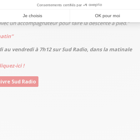
djoint du Pic du Midi.
Nous sortons des nouveautés
donneurs à l’honneur, faire profiter des couchers de
, avec un accompagnateur pour faire la descente à pied."
matin”
di au vendredi à 7h12 sur Sud Radio, dans la matinale
iquez-ici !
ivre Sud Radio