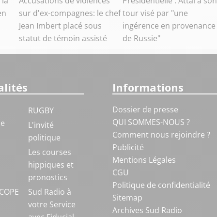
 la
Accusations de violences
Présidentielle : Attal à son
en
sur d'ex-compagnes: le chef
tour visé par "une
Jean Imbert placé sous
ingérence en provenance
statut de témoin assisté
de Russie"
lités
Informations
Dossier de presse
RUGBY
QUI SOMMES-NOUS ?
ue
L'invité
Comment nous rejoindre ?
politique
Publicité
S
Les courses
Mentions Légales
hippiques et
CGU
pronostics
Politique de confidentialité
COPE
Sud Radio à
Sitemap
votre Service
Archives Sud Radio