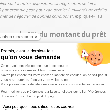
er sont à notre disposition. La négociation se fait à
 par exemple pèse pour l’an dernier 8 milliards de crédits
ermet de négocier de bonnes conditions
", explique-t-il au
nne de 1% du montant du prêt
s particuliers. "
C’est un service d’expert qui va se
ntant du prêt, mais ce montant sera à régler
vous aura proposé, et vous ne le paierez qu’à la signature
accompagnement sont donc gratuits, et c’est seulement si on
n termes de temps et d’argent que vous nous réglerez
énéral on observe entre le taux moyen pratiqué par les
 y a donc une économie sur le taux, mais ce n’est pas tout
et ça représente évidemment beaucoup d’argent, bien au-
ps de le faire et c’est laborieux. Aujourd’hui, pour avoir un