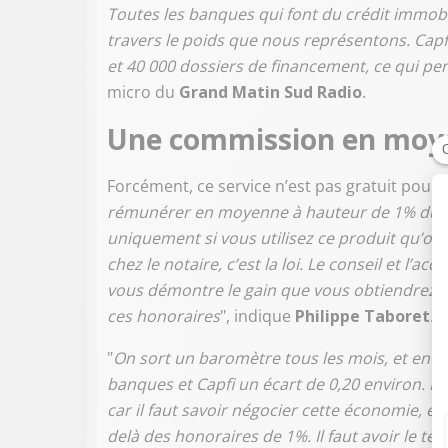
Toutes les banques qui font du crédit immobili
travers le poids que nous représentons. Capfi
et 40 000 dossiers de financement, ce qui p
micro du
Grand Matin Sud Radio
.
Une commission en moye
Forcément, ce service n’est pas gratuit pour le
rémunérer en moyenne à hauteur de 1% du mo
uniquement si vous utilisez ce produit qu’on 
chez le notaire, c’est la loi. Le conseil et l’
vous démontre le gain que vous obtiendrez e
ces honoraires
", indique
Philippe Taboret
.
"
On sort un baromètre tous les mois, et en g
banques et Capfi un écart de 0,20 environ. Il
car il faut savoir négocier cette économie, 
delà des honoraires de 1%. Il faut avoir le tem