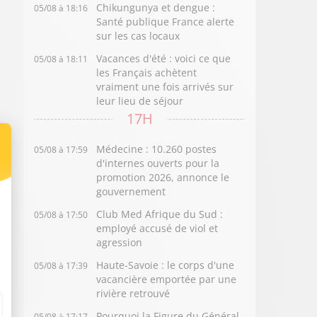
Chikungunya et dengue :
05/08 à 18:16
Santé publique France alerte
sur les cas locaux
Vacances d'été : voici ce que
05/08 à 18:11
les Français achètent
vraiment une fois arrivés sur
leur lieu de séjour
17H
Médecine : 10.260 postes
05/08 à 17:59
d'internes ouverts pour la
promotion 2026, annonce le
gouvernement
Club Med Afrique du Sud :
05/08 à 17:50
employé accusé de viol et
agression
Haute-Savoie : le corps d'une
05/08 à 17:39
vacancière emportée par une
rivière retrouvé
Pourquoi la Figure du Général
05/08 à 17:17