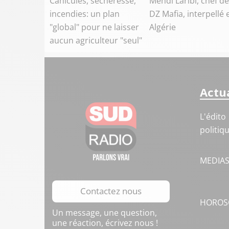
Canicules, sécheresse,
Mehdi Laribi, chef de
incendies: un plan
DZ Mafia, interpellé 
"global" pour ne laisser
Algérie
aucun agriculteur "seul"
Actua
L'édito
politiq
MEDIA
Contactez nous
HOROS
Un message, une question,
une réaction, écrivez nous !