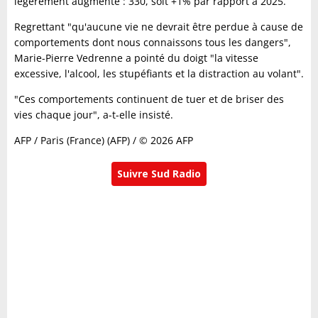
légèrement augmenté : 330, soit +1% par rapport à 2025.
Regrettant "qu'aucune vie ne devrait être perdue à cause de
comportements dont nous connaissons tous les dangers",
Marie-Pierre Vedrenne a pointé du doigt "la vitesse
excessive, l'alcool, les stupéfiants et la distraction au volant".
"Ces comportements continuent de tuer et de briser des
vies chaque jour", a-t-elle insisté.
AFP / Paris (France) (AFP) / © 2026 AFP
Suivre Sud Radio