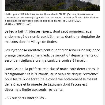
L’hélicoptère H125 de lutte contre l’incendie du SDIS11 (Service départemental
d’incendie et de secours) largue de l’eau sur un feu de forêt près du col des Auzines,
à proximité de Trévillach, dans le sud de la France, le 5 juillet 2026
Matthieu RONDEL - AFP
Le feu a fait 11 blessés légers, dont sept pompiers, et a
endommagé de nombreux bâtiments, dont une vingtaine de
maisons dans le village de Rodès.
Les Pyrénées-Orientales continuent d'observer une vigilance
orange canicule et mercredi, ce seront 67 départements qui
seront en vigilance orange canicule contre 61 mardi.
Dans l'Aude, la préfecture a classé mardi soir deux zones, le
"Lézignanais" et le "Littoral", au niveau de risque "extrême"
pour les feux de forêt. Cela concerne notamment le massif
de la Clape et la pinède de Lézignan dont l'accès est
désormais limité aux seuls résidents.
- Six suspects interpellés -