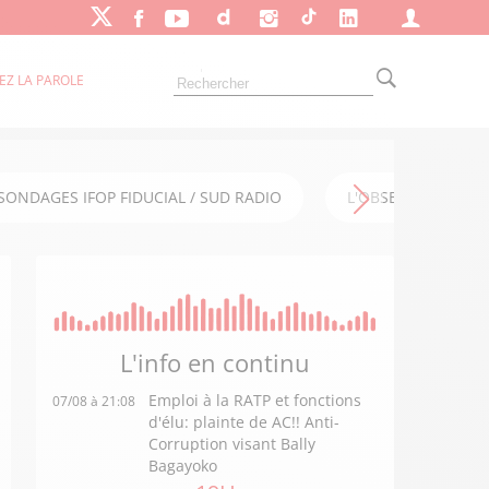
EZ LA PAROLE
SONDAGES IFOP FIDUCIAL / SUD RADIO
L'OBSERVATOIRE FI
L'info en
continu
Emploi à la RATP et fonctions
07/08 à 21:08
d'élu: plainte de AC!! Anti-
Corruption visant Bally
Bagayoko