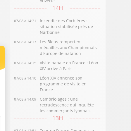
ouverte
14H
Incendie des Corbières :
07/08 à 14:21
situation stabilisée près de
Narbonne
Les Bleus remportent
07/08 à 14:17
médailles aux Championnats
d'Europe de natation
Visite papale en France : Léon
07/08 à 14:15
XIV arrive à Paris
Léon XIV annonce son
07/08 à 14:10
programme de visite en
France
Cambriolages : une
07/08 à 14:09
recrudescence qui inquiète
les commerçants lyonnais
13H
Tour de France Femmes : le
07/08 à 13:51