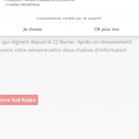
nsion.
-
Le président Algérien Abdelaziz Bouteflika, au
 mars un nouveau gouvernement essentiellement
ernement de 27 membres dont 8 seulement de l'ancienne
s qui règnent depuis le 22 février. Après un remaniement
e pouvoir cette semaine selon deux chaînes d'information
ivre Sud Radio