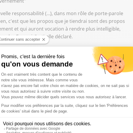
ouvernement"
uvelle responsabilité (…), dans mon rôle de porte-parole
n, c'est que les propos que je tiendrai sont des propos
ement et qui auront vocation à rendre plus intelligible,
ion des Français" a t'-elle déclaré.
ns le procès de Bernard Tapie,
toujours soupçonné
blics dans l'affaire de l'arbitrage controversé de 2008,
t jugé depuis près de 3 semaines devant la 11e chambre du
re, à deux voix, est attendu cet après-midi, après les
 après les faits. Il encourt à cinq ans de prison et 375.000€