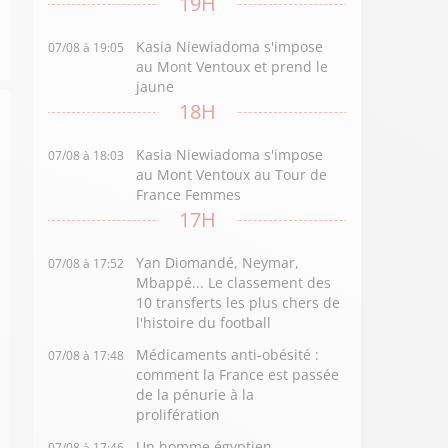
19H
Kasia Niewiadoma s'impose
07/08 à 19:05
au Mont Ventoux et prend le
jaune
18H
Kasia Niewiadoma s'impose
07/08 à 18:03
au Mont Ventoux au Tour de
France Femmes
17H
Yan Diomandé, Neymar,
07/08 à 17:52
Mbappé... Le classement des
10 transferts les plus chers de
l'histoire du football
Médicaments anti-obésité :
07/08 à 17:48
comment la France est passée
de la pénurie à la
prolifération
Un homme égyptien
07/08 à 17:46