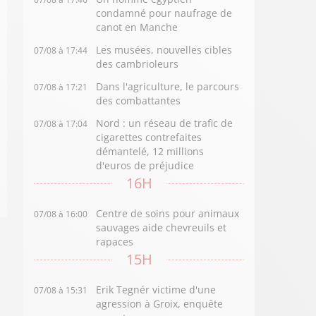
condamné pour naufrage de
canot en Manche
Les musées, nouvelles cibles
07/08 à 17:44
des cambrioleurs
Dans l'agriculture, le parcours
07/08 à 17:21
des combattantes
Nord : un réseau de trafic de
07/08 à 17:04
cigarettes contrefaites
démantelé, 12 millions
d'euros de préjudice
16H
Centre de soins pour animaux
07/08 à 16:00
sauvages aide chevreuils et
rapaces
15H
Erik Tegnér victime d'une
07/08 à 15:31
agression à Groix, enquête