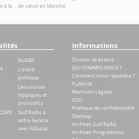
e à la
de canot en Manche
lités
Informations
Dossier de presse
RUGBY
QUI SOMMES-NOUS ?
ue
L'invité
Comment nous rejoindre ?
politique
Publicité
S
Les courses
Mentions Légales
hippiques et
CGU
pronostics
Politique de confidentialité
COPE
Sud Radio à
Sitemap
votre Service
Archives Sud Radio
avec Fiducial
Archives Programmes