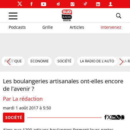
Podcasts
Grille
Articles
Intervenez
POLITIQUE
ECONOMIE
SOCIÉTÉ
LA RADIO DE L'AUTO
LA 
Les boulangeries artisanales ont-elles encore
de l'avenir ?
Par La rédaction
mardi 1 août 2017 à 5:50
SOCIÉTÉ
Alors que 1200 artisans boulangers ferment leurs portes